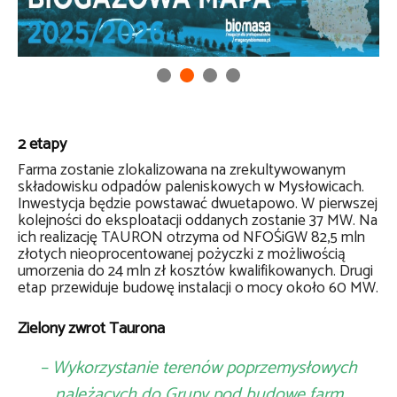
2 etapy
Farma zostanie zlokalizowana na zrekultywowanym
składowisku odpadów paleniskowych w Mysłowicach.
Inwestycja będzie powstawać dwuetapowo. W pierwszej
kolejności do eksploatacji oddanych zostanie 37 MW. Na
ich realizację TAURON otrzyma od NFOŚiGW 82,5 mln
złotych nieoprocentowanej pożyczki z możliwością
umorzenia do 24 mln zł kosztów kwalifikowanych. Drugi
etap przewiduje budowę instalacji o mocy około 60 MW.
Zielony zwrot Taurona
– Wykorzystanie terenów poprzemysłowych
należących do Grupy pod budowę farm