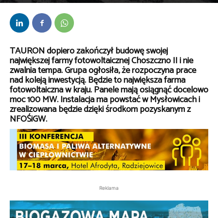
Przez
Anna Lenartowska
-
31 stycznia 2022
TAURON dopiero zakończył budowę swojej
największej farmy fotowoltaicznej Choszczno II i nie
zwalnia tempa. Grupa ogłosiła, że rozpoczyna prace
nad koleją inwestycją. Będzie to największa farma
fotowoltaiczna w kraju. Panele mają osiągnąć docelowo
moc 100 MW. Instalacja ma powstać w Mysłowicach i
zrealizowana będzie dzięki środkom pozyskanym z
NFOŚiGW.
Reklama