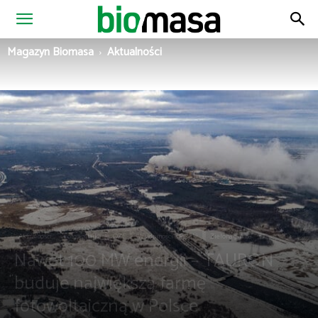
Magazyn
Magazyn Biomasa
Aktualności
Biomasa
Aktualności
Fotowoltaika
OZE
Wiadomości z Polski
Zielona gmina
Nawet 100 MW energii – TAURON
buduje największą farmę
fotowoltaiczną w Polsce