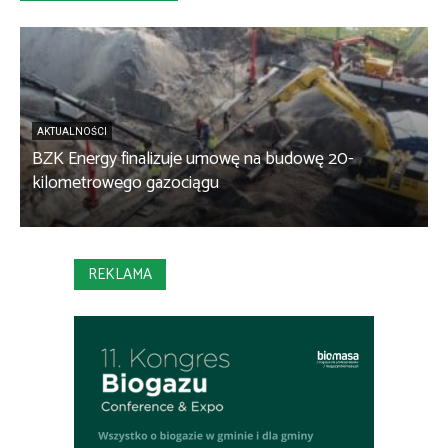
AKTUALNOŚCI
BZK Energy finalizuje umowę na budowę 20-
kilometrowego gazociągu
B
REKLAMA