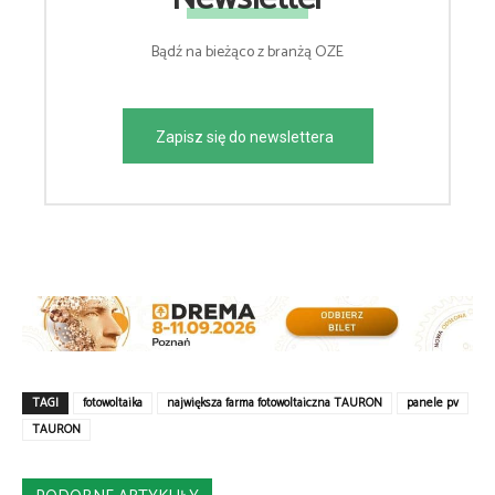
Bądź na bieżąco z branżą OZE
Zapisz się do newslettera
TAGI
fotowoltaika
największa farma fotowoltaiczna TAURON
panele pv
TAURON