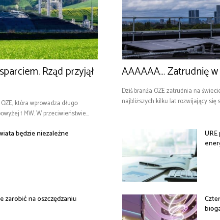
parciem. Rząd przyjął
AAAAAA… Zatrudnię w
Dziś branża OZE zatrudnia na świecie
najbliższych kilku lat rozwijający się
o OZE, która wprowadza długo
wyżej 1 MW. W przeciwieństwie...
iata będzie niezależne
URE 
energ
e zarobić na oszczędzaniu
Czte
biog