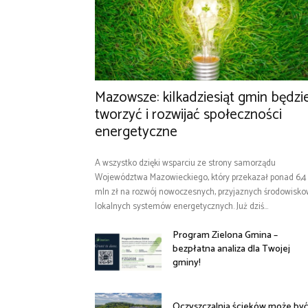
Mazowsze: kilkadziesiąt gmin będzi
tworzyć i rozwijać społeczności
energetyczne
A wszystko dzięki wsparciu ze strony samorządu
Województwa Mazowieckiego, który przekazał ponad 6,4
mln zł na rozwój nowoczesnych, przyjaznych środowisk
lokalnych systemów energetycznych. Już dziś...
Program Zielona Gmina –
bezpłatna analiza dla Twojej
gminy!
Oczyszczalnia ścieków może by