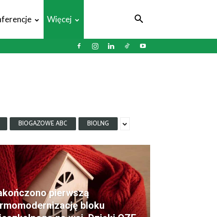
ferencje
Więcej
BIOGAZOWE ABC
BIOLNG
akończono pierwszą
ermomodernizację bloku