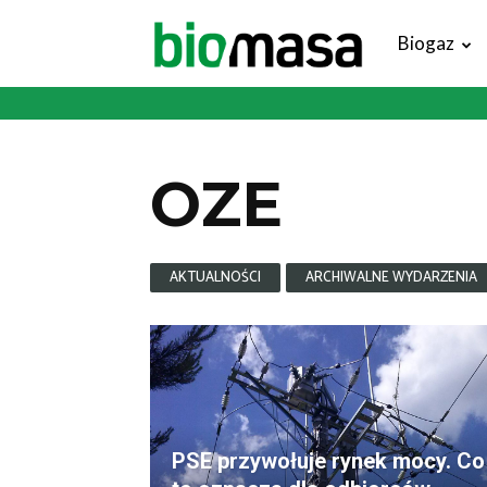
Magazyn
Biogaz
Biomasa
OZE
AKTUALNOŚCI
ARCHIWALNE WYDARZENIA
PSE przywołuje rynek mocy. Co