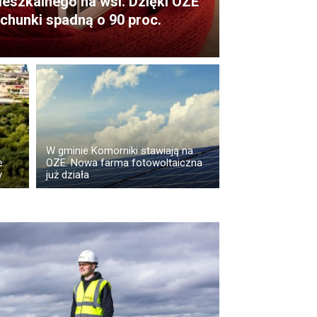
eszkalnego na wsi. Dzięki OZE
chunki spadną o 90 proc.
W gminie Komorniki stawiają na
e
OZE. Nowa farma fotowoltaiczna
y
już działa