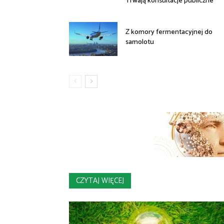
Trwają konsultacje publiczne
Z komory fermentacyjnej do
samolotu
CZYTAJ WIĘCEJ