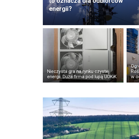
to oznacza dla odbiorców
energii?
Ogr
Nieczysta gra na rynku czystej
Roś
energii. Duża firma pod lupą UOKiK
w o