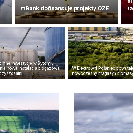
mi
mBank dofinansuje projekty OZE
ra
omne inwestycje w Bytomiu.
nie nowa instalacja biogazowa
W Elektrowni Połaniec powstaj
czyszczalni
nowoczesny magazyn biomas