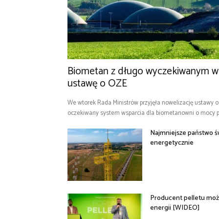
Biometan z długo wyczekiwanym ws
ustawę o OZE
We wtorek Rada Ministrów przyjęła nowelizację ustawy 
oczekiwany system wsparcia dla biometanowni o mocy po
Najmniejsze państwo św
energetycznie
Producent pelletu moż
energii [WIDEO]