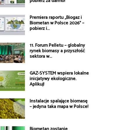
pobierz za darmo!
Premiera raportu „Biogaz i
Biometan w Polsce 2026” –
pobierz i...
11. Forum Pelletu – globalny
rynek biomasy a przyszłość
sektora w...
GAZ-SYSTEM wspiera lokalne
inicjatywy ekologiczne.
Aplikuj!
Instalacje spalające biomasę
– jedyna taka mapa w Polsce!
Biometan zostanie