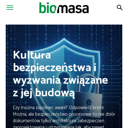
Magazyn
Biomasa
Kultura
bezpieczeństwa i
wyzwania związane
z jej budową
Czy można zapobiec awarii? Odpowiedź brzmi:
Można, ale bezpieczeństwo procesowe to nie zbiór
dokumentów tylko architektura zabezpieczeń
zaprojektowana i utrzymywana tak, aby nawet