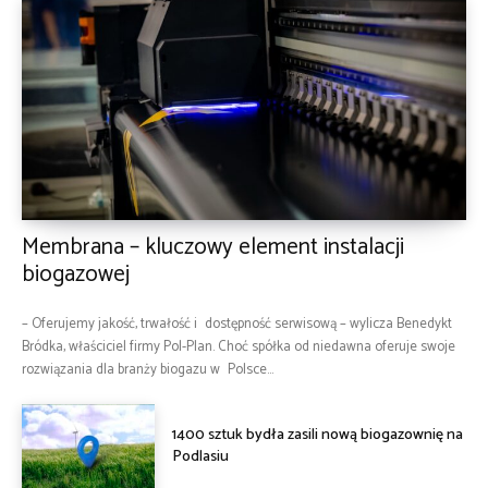
Membrana – kluczowy element instalacji
biogazowej
– Oferujemy jakość, trwałość i dostępność serwisową – wylicza Benedykt
Bródka, właściciel firmy Pol-Plan. Choć spółka od niedawna oferuje swoje
rozwiązania dla branży biogazu w Polsce...
1400 sztuk bydła zasili nową biogazownię na
Podlasiu