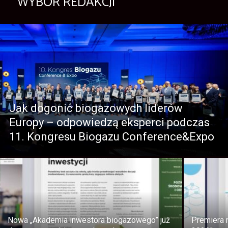
WYBÓR REDAKCJI
Jak dogonić biogazowych liderów
Europy – odpowiedzą eksperci podczas
11. Kongresu Biogazu Conference&Expo
Nowa „Akademia inwestora biogazowego” już
Premiera 