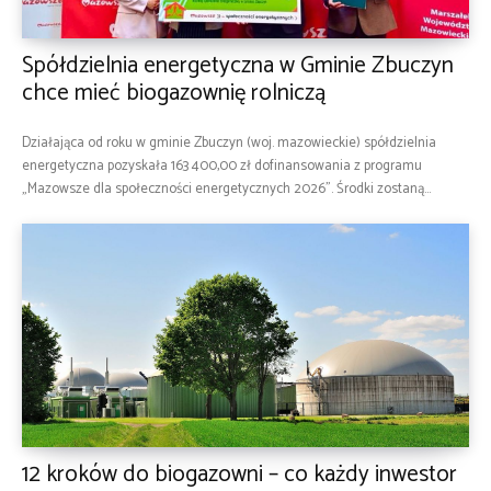
Spółdzielnia energetyczna w Gminie Zbuczyn
chce mieć biogazownię rolniczą
Działająca od roku w gminie Zbuczyn (woj. mazowieckie) spółdzielnia
energetyczna pozyskała 163 400,00 zł dofinansowania z programu
„Mazowsze dla społeczności energetycznych 2026”. Środki zostaną...
12 kroków do biogazowni – co każdy inwestor