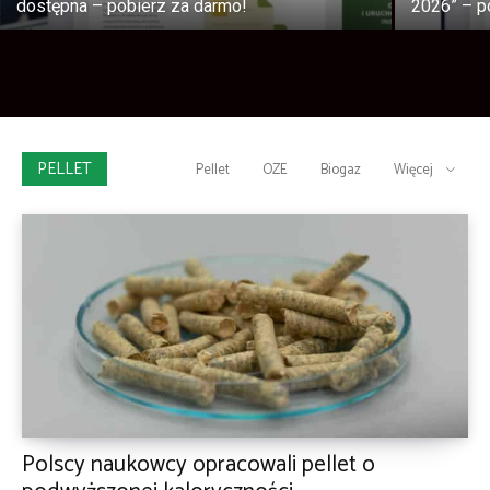
dostępna – pobierz za darmo!
2026” – po
PELLET
Pellet
OZE
Biogaz
Więcej
Polscy naukowcy opracowali pellet o