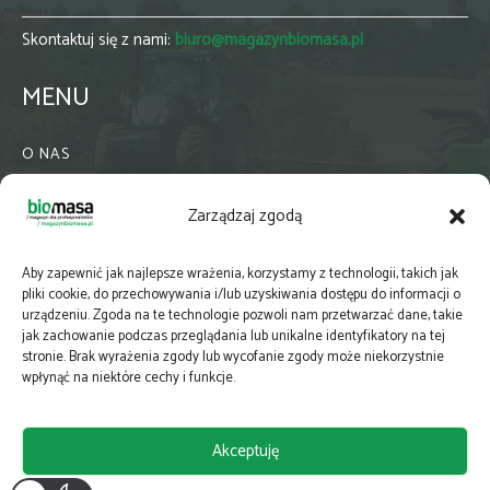
Skontaktuj się z nami:
biuro@magazynbiomasa.pl
MENU
O NAS
KONTAKT
Zarządzaj zgodą
WSPÓŁPRACA
ZIELONA GMINA
Aby zapewnić jak najlepsze wrażenia, korzystamy z technologii, takich jak
PRENUMERATA
pliki cookie, do przechowywania i/lub uzyskiwania dostępu do informacji o
urządzeniu. Zgoda na te technologie pozwoli nam przetwarzać dane, takie
NEWSLETTER
jak zachowanie podczas przeglądania lub unikalne identyfikatory na tej
MAPY
stronie. Brak wyrażenia zgody lub wycofanie zgody może niekorzystnie
wpłynąć na niektóre cechy i funkcje.
E-WYDANIE
KATALOGI BRANŻOWE
Akceptuję
POLITYKA PRYWATNOŚCI