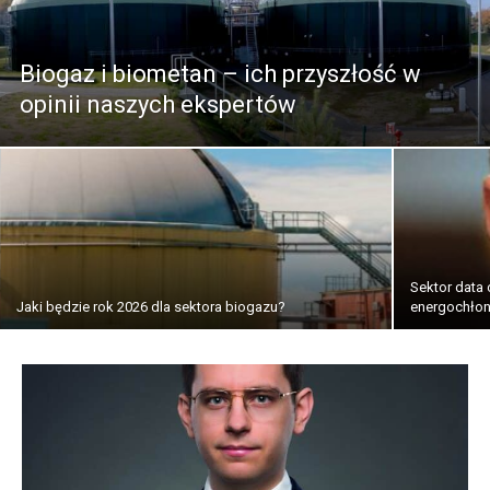
Biogaz i biometan – ich przyszłość w
opinii naszych ekspertów
Sektor data
Jaki będzie rok 2026 dla sektora biogazu?
energochło