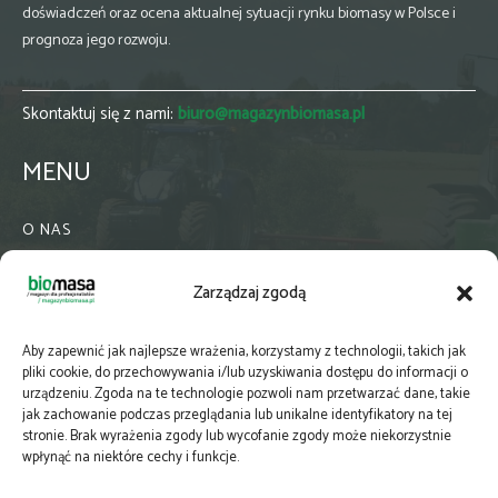
doświadczeń oraz ocena aktualnej sytuacji rynku biomasy w Polsce i
prognoza jego rozwoju.
Skontaktuj się z nami:
biuro@magazynbiomasa.pl
MENU
O NAS
KONTAKT
Zarządzaj zgodą
WSPÓŁPRACA
ZIELONA GMINA
Aby zapewnić jak najlepsze wrażenia, korzystamy z technologii, takich jak
PRENUMERATA
pliki cookie, do przechowywania i/lub uzyskiwania dostępu do informacji o
urządzeniu. Zgoda na te technologie pozwoli nam przetwarzać dane, takie
NEWSLETTER
jak zachowanie podczas przeglądania lub unikalne identyfikatory na tej
MAPY
stronie. Brak wyrażenia zgody lub wycofanie zgody może niekorzystnie
wpłynąć na niektóre cechy i funkcje.
E-WYDANIE
KATALOGI BRANŻOWE