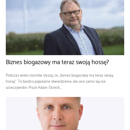
Biznes biogazowy ma teraz swoją hossę?
Podczas wielu rozmów słyszę, że „biznes biogazowy ma teraz swoją
hossę”. To bardzo popularne stwierdzenie, ale ono samo się nie
urzeczywistni. Pisze Adam Orzech,...