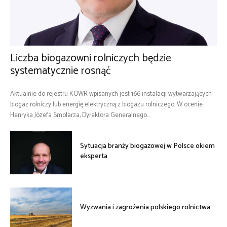
Liczba biogazowni rolniczych będzie
systematycznie rosnąć
Aktualnie do rejestru KOWR wpisanych jest 166 instalacji wytwarzających
biogaz rolniczy lub energię elektryczną z biogazu rolniczego. W ocenie
Henryka Józefa Smolarza, Dyrektora Generalnego...
Sytuacja branży biogazowej w Polsce okiem
eksperta
Wyzwania i zagrożenia polskiego rolnictwa