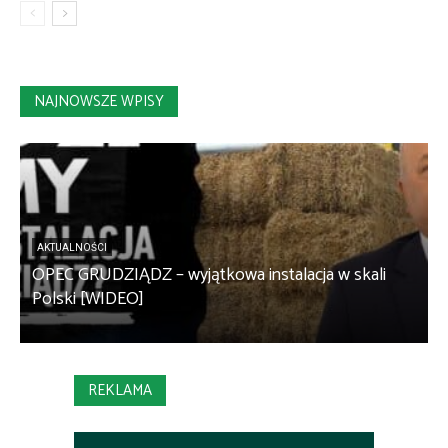
NAJNOWSZE WPISY
AKTUALNOŚCI
OPEC GRUDZIĄDZ – wyjątkowa instalacja w skali
S
Polski [WIDEO]
m
REKLAMA