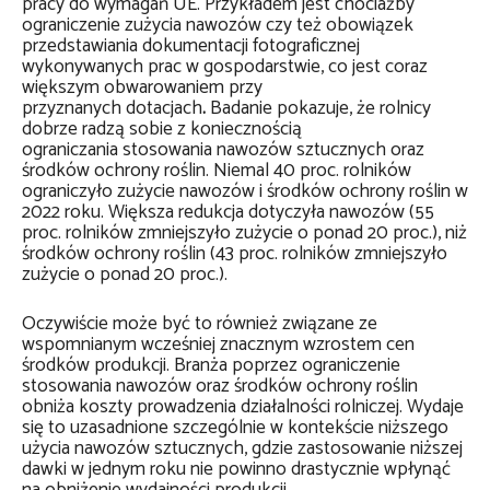
pracy do wymagań UE. Przykładem jest chociażby
ograniczenie zużycia nawozów czy też obowiązek
przedstawiania dokumentacji fotograficznej
wykonywanych prac w gospodarstwie, co jest coraz
większym obwarowaniem przy
przyznanych dotacjach
.
Badanie pokazuje, że rolnicy
dobrze radzą sobie z koniecznością
ograniczania stosowania nawozów sztucznych oraz
środków ochrony roślin. Niemal 40 proc. rolników
ograniczyło zużycie nawozów i środków ochrony roślin w
2022 roku. Większa redukcja dotyczyła nawozów (55
proc. rolników zmniejszyło zużycie o ponad 20 proc.), niż
środków ochrony roślin (43 proc. rolników zmniejszyło
zużycie o ponad 20 proc.).
Oczywiście może być to również związane ze
wspomnianym wcześniej znacznym wzrostem cen
środków produkcji. Branża poprzez ograniczenie
stosowania nawozów oraz środków ochrony roślin
obniża koszty prowadzenia działalności rolniczej. Wydaje
się to uzasadnione szczególnie w kontekście niższego
użycia nawozów sztucznych, gdzie zastosowanie niższej
dawki w jednym roku nie powinno drastycznie wpłynąć