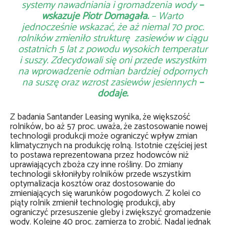
systemy nawadniania i gromadzenia wody
–
wskazuje Piotr Domagała.
– Warto
jednocześnie wskazać, że aż niemal 70 proc.
rolników zmieniło strukturę zasiewów w ciągu
ostatnich 5 lat z powodu wysokich temperatur
i suszy. Zdecydowali się oni przede wszystkim
na wprowadzenie odmian bardziej odpornych
na suszę oraz wzrost zasiewów jesiennych
–
dodaje.
Z badania Santander Leasing wynika, że większość
rolników, bo aż 57 proc. uważa, że zastosowanie nowej
technologii produkcji może ograniczyć wpływ zmian
klimatycznych na produkcję rolną. Istotnie częściej jest
to postawa reprezentowana przez hodowców niż
uprawiających zboża czy inne rośliny. Do zmiany
technologii skłoniłyby rolników przede wszystkim
optymalizacja kosztów oraz dostosowanie do
zmieniających się warunków pogodowych. Z kolei co
piąty rolnik zmienił technologię produkcji, aby
ograniczyć przesuszenie gleby i zwiększyć gromadzenie
wody. Kolejne 40 proc. zamierza to zrobić. Nadal jednak