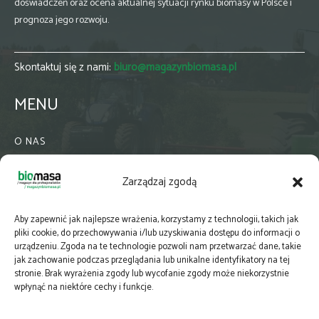
doświadczeń oraz ocena aktualnej sytuacji rynku biomasy w Polsce i
prognoza jego rozwoju.
Skontaktuj się z nami:
biuro@magazynbiomasa.pl
MENU
O NAS
KONTAKT
Zarządzaj zgodą
WSPÓŁPRACA
ZIELONA GMINA
Aby zapewnić jak najlepsze wrażenia, korzystamy z technologii, takich jak
PRENUMERATA
pliki cookie, do przechowywania i/lub uzyskiwania dostępu do informacji o
urządzeniu. Zgoda na te technologie pozwoli nam przetwarzać dane, takie
NEWSLETTER
jak zachowanie podczas przeglądania lub unikalne identyfikatory na tej
MAPY
stronie. Brak wyrażenia zgody lub wycofanie zgody może niekorzystnie
wpłynąć na niektóre cechy i funkcje.
E-WYDANIE
KATALOGI BRANŻOWE