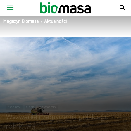
Magazyn
Magazyn Biomasa
Aktualności
Biomasa
Aktualności
Opinie
Zielona gmina
Wyzwania i zagrożenia polskiego
rolnictwa