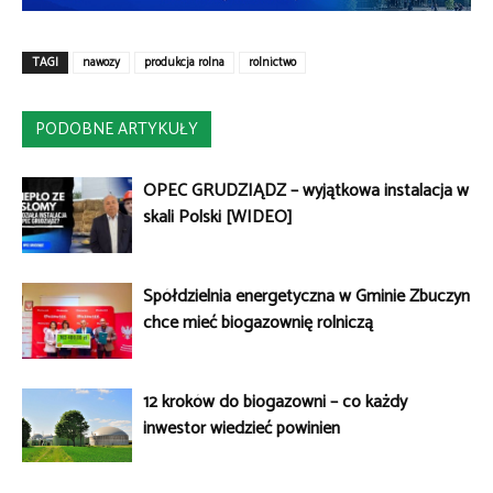
TAGI
nawozy
produkcja rolna
rolnictwo
PODOBNE ARTYKUŁY
OPEC GRUDZIĄDZ – wyjątkowa instalacja w
skali Polski [WIDEO]
Spółdzielnia energetyczna w Gminie Zbuczyn
chce mieć biogazownię rolniczą
12 kroków do biogazowni – co każdy
inwestor wiedzieć powinien