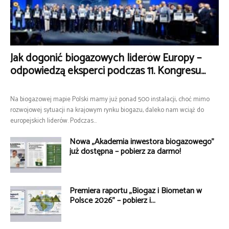
Jak dogonić biogazowych liderów Europy –
odpowiedzą eksperci podczas 11. Kongresu...
Na biogazowej mapie Polski mamy już ponad 500 instalacji, choć mimo
rozwojowej sytuacji na krajowym rynku biogazu, daleko nam wciąż do
europejskich liderów. Podczas...
Nowa „Akademia inwestora biogazowego”
już dostępna – pobierz za darmo!
Premiera raportu „Biogaz i Biometan w
Polsce 2026” – pobierz i...