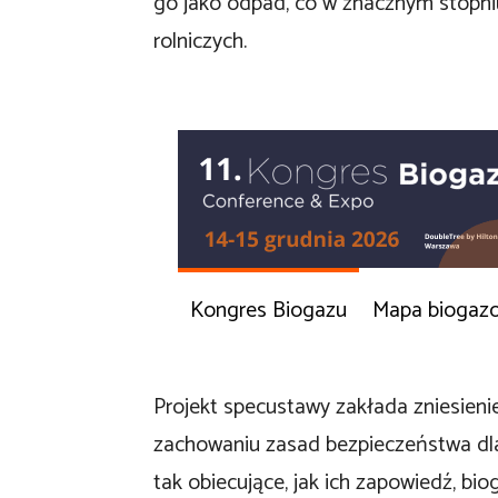
go jako odpad, co w znacznym stopni
rolniczych.
Kongres Biogazu
Mapa biogaz
Projekt specustawy zakłada zniesieni
zachowaniu zasad bezpieczeństwa dla 
tak obiecujące, jak ich zapowiedź, bi