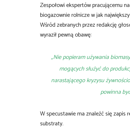
Zespołowi ekspertów pracującemu nad
biogazownie rolnicze w jak największy
Wśród zebranych przez redakcję głosó
wyraził pewną obawę:
„Nie popieram używania biomasy,
mogących służyć do produkcji 
narastającego kryzysu żywności
powinna by
W specustawie ma znaleźć się zapis r
substraty.