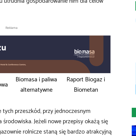
u utrudnia gospodarowanie nim dla celów
Reklama
Biomasa i paliwa
Raport Biogaz i
owa
alternatywne
Biometan
e tych przeszkód, przy jednoczesnym
środowiska. Jeżeli nowe przepisy okażą się
ogazownie rolnicze staną się bardzo atrakcyjną