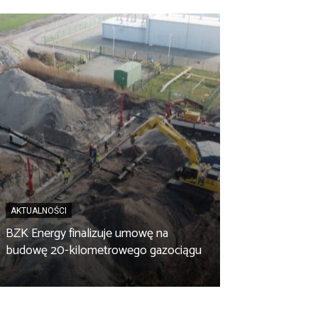
AKTUALNOŚCI
BZK Energy finalizuje umowę na
AKTUALNOŚCI
budowę 20-kilometrowego gazociągu
Biopaliwo z fus