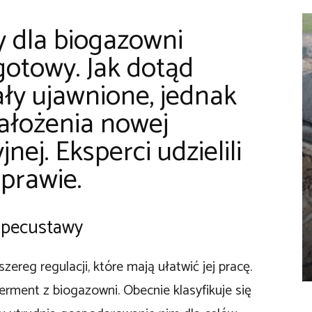
y dla biogazowni
 gotowy. Jak dotąd
ały ujawnione, jednak
ałożenia nowej
jnej. Eksperci udzielili
prawie.
 specustawy
ereg regulacji, które mają ułatwić jej pracę.
ment z biogazowni. Obecnie klasyfikuje się