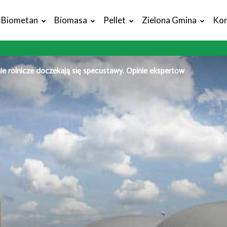
Biometan
Biomasa
Pellet
Zielona Gmina
Kon
e rolnicze doczekają się specustawy. Opinie ekspertów