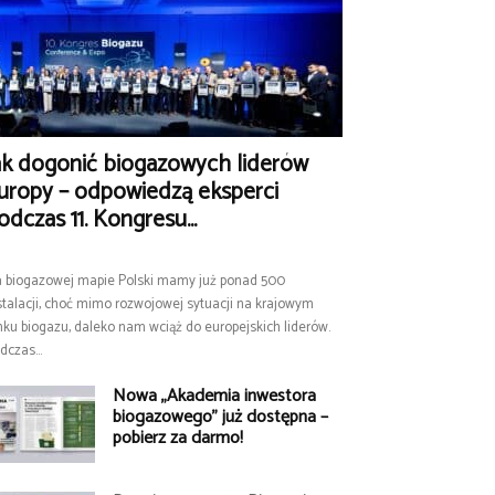
ak dogonić biogazowych liderów
uropy – odpowiedzą eksperci
odczas 11. Kongresu...
 biogazowej mapie Polski mamy już ponad 500
stalacji, choć mimo rozwojowej sytuacji na krajowym
nku biogazu, daleko nam wciąż do europejskich liderów.
dczas...
Nowa „Akademia inwestora
biogazowego” już dostępna –
pobierz za darmo!