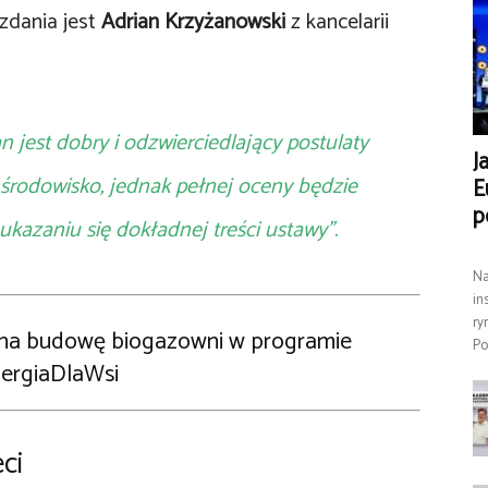
zdania jest
Adrian Krzyżanowski
z kancelarii
jest dobry i odzwierciedlający postulaty
J
rodowisko, jednak pełnej oceny będzie
E
p
azaniu się dokładnej treści ustawy”.
Na
in
ry
e na budowę biogazowni w programie
Po
ergiaDlaWsi
eci