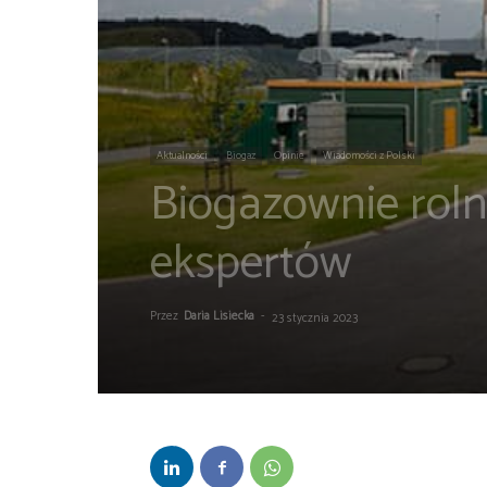
Aktualności
Biogaz
Opinie
Wiadomości z Polski
Biogazownie roln
ekspertów
Przez
Daria Lisiecka
-
23 stycznia 2023