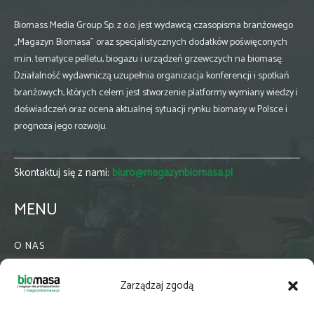
Biomass Media Group Sp. z o.o. jest wydawcą czasopisma branżowego
„Magazyn Biomasa” oraz specjalistycznych dodatków poświęconych
m.in. tematyce pelletu, biogazu i urządzeń grzewczych na biomasę.
Działalność wydawniczą uzupełnia organizacja konferencji i spotkań
branżowych, których celem jest stworzenie platformy wymiany wiedzy i
doświadczeń oraz ocena aktualnej sytuacji rynku biomasy w Polsce i
prognoza jego rozwoju.
Skontaktuj się z nami:
biuro@magazynbiomasa.pl
MENU
O NAS
KONTAKT
Zarządzaj zgodą
WSPÓŁPRACA
ZIELONA GMINA