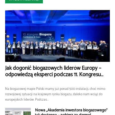
Jak dogonić biogazowych liderów Europy –
odpowiedzą eksperci podczas 11. Kongresu...
Na biogazowej mapie Polski mamy już ponad 500 instalacji, choć mimo
rozwojowej sytuacji na krajowym rynku biogazu, daleko nam wciąż do
europejskich liderów. Podczas...
Nowa „Akademia inwestora biogazowego”