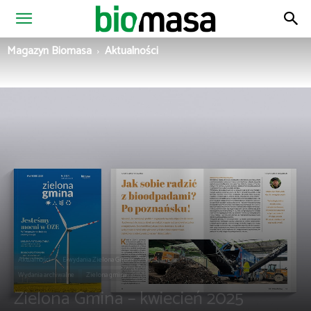
Magazyn
Magazyn Biomasa
Aktualności
Biomasa
Aktualności
E-wydania Zielona Gmina
Wiadomości z Polski
Wybór redakcji
Wydania archiwalne
Zielona gmina
Zielona Gmina – kwiecień 2025