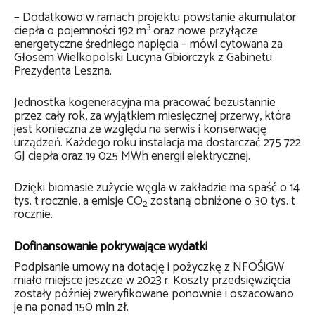
– Dodatkowo w ramach projektu powstanie akumulator
3
ciepła o pojemności 192 m
oraz nowe przyłącze
energetyczne średniego napięcia – mówi cytowana za
Głosem Wielkopolski Lucyna Gbiorczyk z Gabinetu
Prezydenta Leszna.
Jednostka kogeneracyjna ma pracować bezustannie
przez cały rok, za wyjątkiem miesięcznej przerwy, która
jest konieczna ze względu na serwis i konserwację
urządzeń. Każdego roku instalacja ma dostarczać 275 722
GJ ciepła oraz 19 025 MWh energii elektrycznej.
Dzięki biomasie zużycie węgla w zakładzie ma spaść o 14
tys. t rocznie, a emisje CO
zostaną obniżone o 30 tys. t
2
rocznie.
Dofinansowanie pokrywające wydatki
Podpisanie umowy na dotację i pożyczkę z NFOŚiGW
miało miejsce jeszcze w 2023 r. Koszty przedsięwzięcia
zostały później zweryfikowane ponownie i oszacowano
je na ponad 150 mln zł.