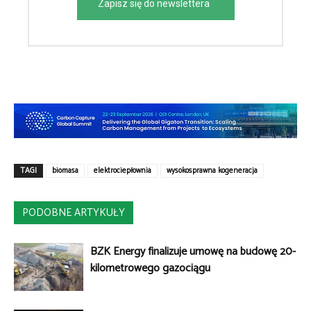
Zapisz się do newslettera
TAGI
biomasa
elektrociepłownia
wysokosprawna kogeneracja
PODOBNE ARTYKUŁY
BZK Energy finalizuje umowę na budowę 20-
kilometrowego gazociągu