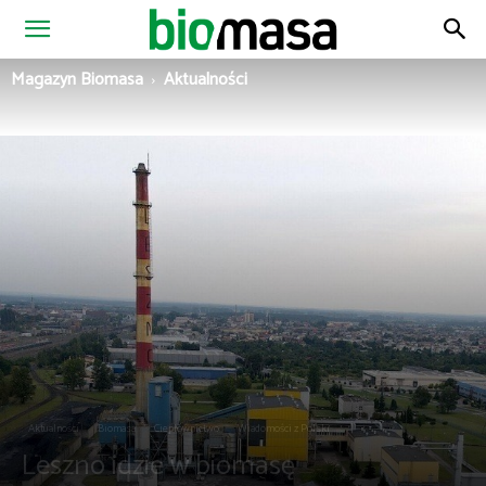
Magazyn
Magazyn Biomasa
Aktualności
Biomasa
Aktualności
Biomasa
Ciepłownictwo
Wiadomości z Polski
Leszno idzie w biomasę