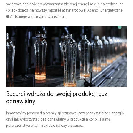
Światowa zdolność do wytwarzania zielonej energii rośnie najszybciej od
30 lat - donosi najnowszy raport Międzynarodowej Agencji Energetycznej
(IEA). Istnieje więc realna szansa na...
Bacardi wdraża do swojej produkcji gaz
odnawialny
Innowacyjny pomysł dla branży spirytusowej powiązany z zieloną energią,
czyli jak wykorzystać gaz odnawialny w produkcji alkoholi. Palmę
pierwszeństwa w tym zakresie należy przyznać...