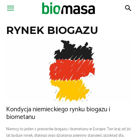
Magazyn
RYNEK BIOGAZU
Biomasa
Kondycja niemieckiego rynku biogazu i
biometanu
Niemcy to jeden z pionierów biogazu i biometanu w Europie. Ten kraj od 30
lat buduje rynek, dlatego jego działania powinny stanowić przykład dla...