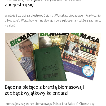
Zarejestruj się!
Warto już dzisiaj zarejestrować się na „Warsztaty biogazowe – Praktycznie
o biogazie”. Wciąż bowiem napływają nowe zgłoszenia – także z zagranicy
– a ilość...
Bądź na bieżąco z branżą biomasową i
zdobądź wyjątkowy kalendarz!
Interesujesz się branżą biomasową w Polsce i na świecie? Chcesz, aby