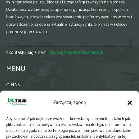
m.in. tematyce pelletu, biogazu i urządzeń grzewczych na biomasę.
Działalność wydawniczą uzupełnia organizacja konferencji i spotkań
branżowych, których celem jest stworzenie platformy wymiany wiedzy i
doświadczeń oraz ocena aktualnej sytuacji rynku biomasy w Polsce i
prognoza jego rozwoju.
Skontaktuj się z nami:
biuro@magazynbiomasa.pl
MENU
O NAS
KONTAKT
Zarządzaj zgodą
WSPÓŁPRACA
ZIELONA GMINA
Aby zapewnić jak najlepsze wrażenia, korzystamy z technologii, takich jak
PRENUMERATA
pliki cookie, do przechowywania i/lub uzyskiwania dostępu do informacji o
urządzeniu. Zgoda na te technologie pozwoli nam przetwarzać dane, takie
NEWSLETTER
jak zachowanie podczas przeglądania lub unikalne identyfikatory na tej