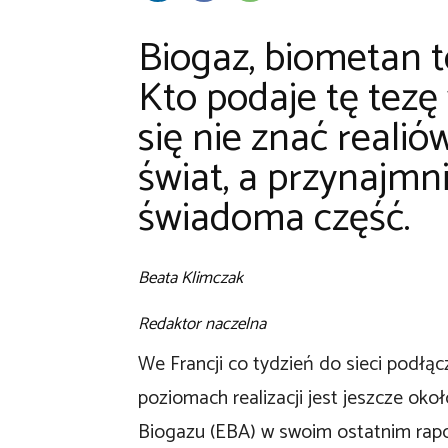
Biogaz, biometan to
Kto podaje tę tezę
się nie znać realió
świat, a przynajmni
świadoma część.
Beata Klimczak
Redaktor naczelna
We Francji co tydzień do sieci podłą
poziomach realizacji jest jeszcze oko
Biogazu (EBA) w swoim ostatnim rapor