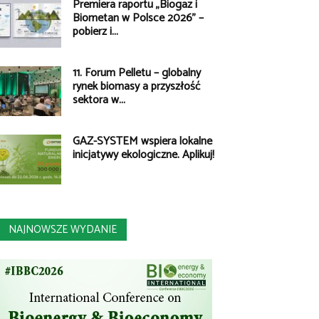
Premiera raportu „Biogaz i
Biometan w Polsce 2026” –
pobierz i...
11. Forum Pelletu – globalny
rynek biomasy a przyszłość
sektora w...
GAZ-SYSTEM wspiera lokalne
inicjatywy ekologiczne. Aplikuj!
NAJNOWSZE WYDANIE