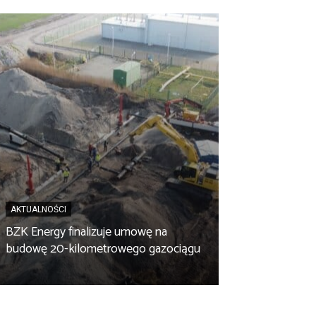
AKTUALNOŚCI
BZK Energy finalizuje umowę na
AKTUALNOŚCI
budowę 20-kilometrowego gazociągu
Biopaliwo z fus