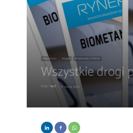
Aktualności
Biogaz
Wiadomości z Polski
Wszystkie drogi
Przez
kaef
-
11 marca 2021