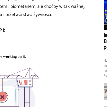
zem i biometanem, ale choćby w tak ważnej,
ja i przetwórstwo żywności.
1:
J
E
p
Na
in
ry
Po