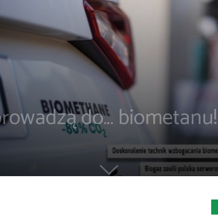
 prowadzą do… biometanu!