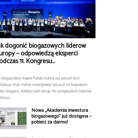
ak dogonić biogazowych liderów
uropy – odpowiedzą eksperci
odczas 11. Kongresu...
 biogazowej mapie Polski mamy już ponad 500
stalacji, choć mimo rozwojowej sytuacji na krajowym
nku biogazu, daleko nam wciąż do europejskich liderów.
dczas...
Nowa „Akademia inwestora
biogazowego” już dostępna –
pobierz za darmo!