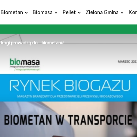
Biometan
Biomasa
Pellet
Zielona Gmina
Kon
drogi prowadzą do… biometanu!