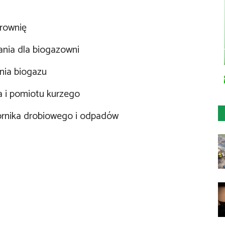
erownię
ania dla biogazowni
nia biogazu
a i pomiotu kurzego
ornika drobiowego i odpadów