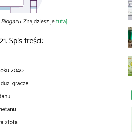
 Biogazu
. Znajdziesz je
tutaj
.
. Spis treści:
 roku 2040
duzi gracze
tanu
metanu
ła złota