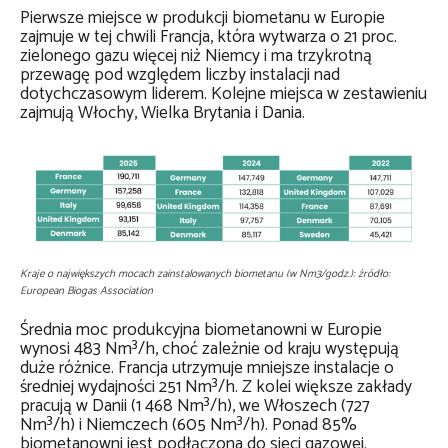
Pierwsze miejsce w produkcji biometanu w Europie
zajmuje w tej chwili Francja, która wytwarza o 21 proc.
zielonego gazu więcej niż Niemcy i ma trzykrotną
przewagę pod względem liczby instalacji nad
dotychczasowym liderem. Kolejne miejsca w zestawieniu
zajmują Włochy, Wielka Brytania i Dania.
Kraje o największych mocach zainstalowanych biometanu (w Nm3/godz.): źródło:
European Biogas Association
Średnia moc produkcyjna biometanowni w Europie
wynosi 483 Nm³/h, choć zależnie od kraju występują
duże różnice. Francja utrzymuje mniejsze instalacje o
średniej wydajności 251 Nm³/h. Z kolei większe zakłady
pracują w Danii (1 468 Nm³/h), we Włoszech (727
Nm³/h) i Niemczech (605 Nm³/h). Ponad 85%
biometanowni jest podłączona do sieci gazowej.