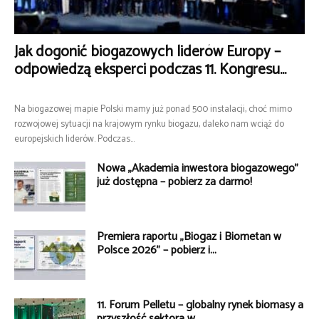
Jak dogonić biogazowych liderów Europy –
odpowiedzą eksperci podczas 11. Kongresu...
Na biogazowej mapie Polski mamy już ponad 500 instalacji, choć mimo
rozwojowej sytuacji na krajowym rynku biogazu, daleko nam wciąż do
europejskich liderów. Podczas...
Nowa „Akademia inwestora biogazowego”
już dostępna – pobierz za darmo!
Premiera raportu „Biogaz i Biometan w
Polsce 2026” – pobierz i...
11. Forum Pelletu – globalny rynek biomasy a
przyszłość sektora w...