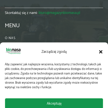
Skontaktuj się z nami:
biuro@magazynbiomasa.pl
MENU
O NAS
KONTAKT
Zarządzaj zgodą
WSPÓŁPRACA
ZIELONA GMINA
Aby zapewnić jak najlepsze wrażenia, korzystamy z technologii, takich jak
PRENUMERATA
pliki cookie, do przechowywania i/lub uzyskiwania dostępu do informacji o
urządzeniu. Zgoda na te technologie pozwoli nam przetwarzać dane, takie
NEWSLETTER
jak zachowanie podczas przeglądania lub unikalne identyfikatory na tej
MAPY
stronie. Brak wyrażenia zgody lub wycofanie zgody może niekorzystnie
wpłynąć na niektóre cechy i funkcje.
E-WYDANIE
KATALOGI BRANŻOWE
Akceptuję
POLITYKA PRYWATNOŚCI