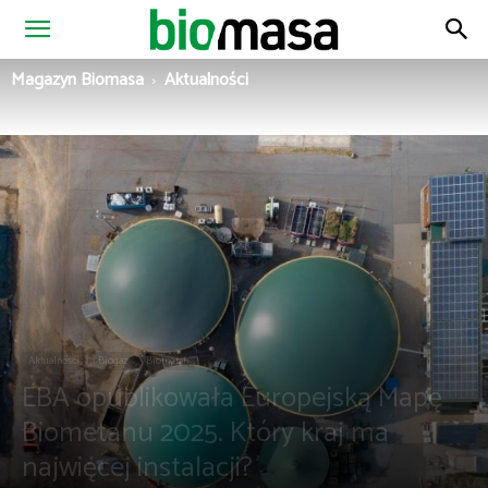
Magazyn
Magazyn Biomasa
Aktualności
Biomasa
Aktualności
Biogaz
Biometan
EBA opublikowała Europejską Mapę
Biometanu 2025. Który kraj ma
najwięcej instalacji?