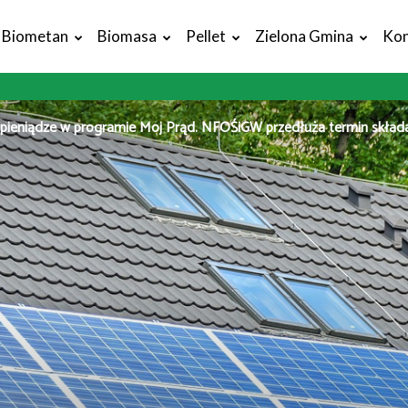
Biometan
Biomasa
Pellet
Zielona Gmina
Kon
 pieniądze w programie Mój Prąd. NFOŚiGW przedłuża termin skład