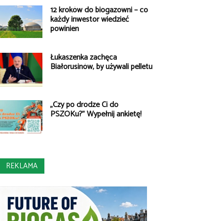
12 kroków do biogazowni – co
każdy inwestor wiedzieć
powinien
Łukaszenka zachęca
Białorusinów, by używali pelletu
„Czy po drodze Ci do
PSZOKu?” Wypełnij ankietę!
REKLAMA