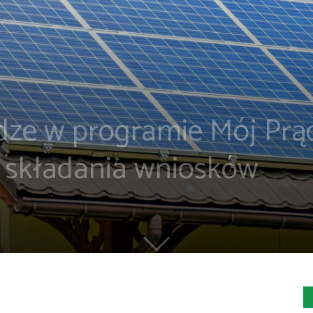
iądze w programie Mój Pr
n składania wniosków