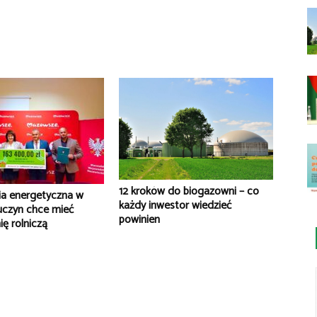
12 kroków do biogazowni – co
ia energetyczna w
każdy inwestor wiedzieć
uczyn chce mieć
powinien
ę rolniczą