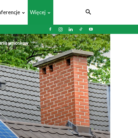
ferencje
Więcej
ania wniosków