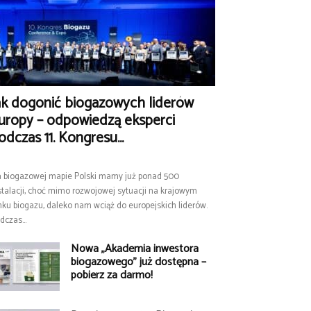
ak dogonić biogazowych liderów
uropy – odpowiedzą eksperci
odczas 11. Kongresu...
 biogazowej mapie Polski mamy już ponad 500
stalacji, choć mimo rozwojowej sytuacji na krajowym
nku biogazu, daleko nam wciąż do europejskich liderów.
dczas...
Nowa „Akademia inwestora
biogazowego” już dostępna –
pobierz za darmo!