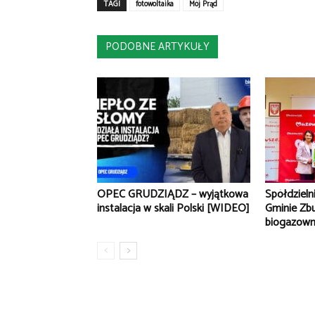
TAGI
fotowoltaika
Mój Prąd
PODOBNE ARTYKUŁY
OPEC GRUDZIĄDZ – wyjątkowa
Spółdzieln
instalacja w skali Polski [WIDEO]
Gminie Zb
biogazowni