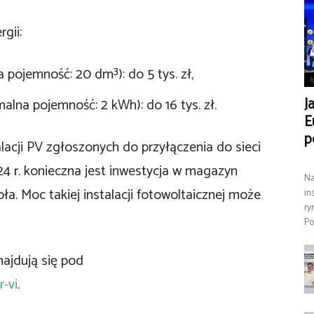
gii:
 pojemność: 20 dm³): do 5 tys. zł,
J
alna pojemność: 2 kWh): do 16 tys. zł.
E
p
acji PV zgłoszonych do przyłączenia do sieci
24 r. konieczna jest inwestycja w magazyn
Na
pła. Moc takiej instalacji fotowoltaicznej może
in
ry
Po
najdują się pod
r-vi
.