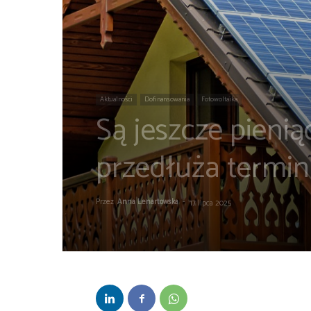
Aktualności
Dofinansowania
Fotowoltaika
Są jeszcze pien
przedłuża termi
Przez
Anna Lenartowska
-
17 lipca 2025