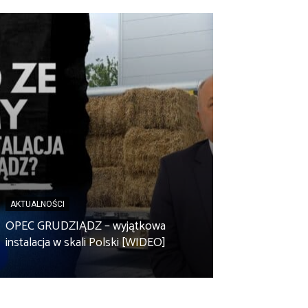
AKTUALNOŚCI
AKTUALNOŚCI
Spółdzielnia en
OPEC GRUDZIĄDZ – wyjątkowa
Zbuczyn chce m
instalacja w skali Polski [WIDEO]
rolniczą