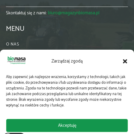
Skontaktuj się z nami:
biuro@magazynbiomasa.pl
MENU
O NAS
KONTAKT
Zarządzaj zgodą
WSPÓŁPRACA
ZIELONA GMINA
Aby zapewnić jak najlepsze wrażenia, korzystamy z technologii, takich jak
PRENUMERATA
pliki cookie, do przechowywania i/lub uzyskiwania dostępu do informacji o
urządzeniu. Zgoda na te technologie pozwoli nam przetwarzać dane, takie
NEWSLETTER
jak zachowanie podczas przeglądania lub unikalne identyfikatory na tej
MAPY
stronie. Brak wyrażenia zgody lub wycofanie zgody może niekorzystnie
wpłynąć na niektóre cechy i funkcje.
E-WYDANIE
KATALOGI BRANŻOWE
Akceptuję
POLITYKA PRYWATNOŚCI