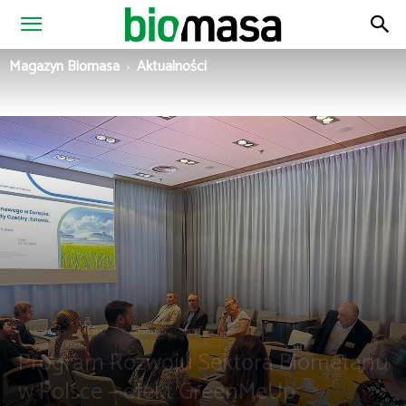
Magazyn
Magazyn Biomasa
Aktualności
Biomasa
Aktualności
Biogaz
Wiadomości z Polski
Program Rozwoju Sektora Biometanu
w Polsce – efekt GreenMeUp