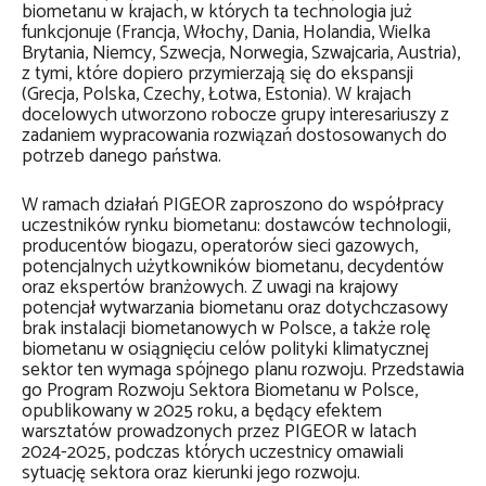
biometanu w krajach, w których ta technologia już
funkcjonuje (Francja, Włochy, Dania, Holandia, Wielka
Brytania, Niemcy, Szwecja, Norwegia, Szwajcaria, Austria),
z tymi, które dopiero przymierzają się do ekspansji
(Grecja, Polska, Czechy, Łotwa, Estonia). W krajach
docelowych utworzono robocze grupy interesariuszy z
zadaniem wypracowania rozwiązań dostosowanych do
potrzeb danego państwa.
W ramach działań PIGEOR zaproszono do współpracy
uczestników rynku biometanu: dostawców technologii,
producentów biogazu, operatorów sieci gazowych,
potencjalnych użytkowników biometanu, decydentów
oraz ekspertów branżowych. Z uwagi na krajowy
potencjał wytwarzania biometanu oraz dotychczasowy
brak instalacji biometanowych w Polsce, a także rolę
biometanu w osiągnięciu celów polityki klimatycznej
sektor ten wymaga spójnego planu rozwoju. Przedstawia
go Program Rozwoju Sektora Biometanu w Polsce,
opublikowany w 2025 roku, a będący efektem
warsztatów prowadzonych przez PIGEOR w latach
2024-2025, podczas których uczestnicy omawiali
sytuację sektora oraz kierunki jego rozwoju.