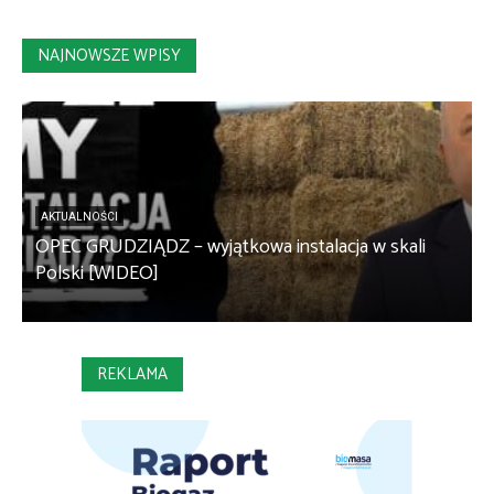
NAJNOWSZE WPISY
AKTUALNOŚCI
OPEC GRUDZIĄDZ – wyjątkowa instalacja w skali
S
Polski [WIDEO]
m
REKLAMA