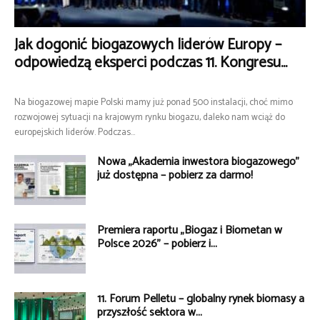
Jak dogonić biogazowych liderów Europy –
odpowiedzą eksperci podczas 11. Kongresu...
Na biogazowej mapie Polski mamy już ponad 500 instalacji, choć mimo
rozwojowej sytuacji na krajowym rynku biogazu, daleko nam wciąż do
europejskich liderów. Podczas...
Nowa „Akademia inwestora biogazowego”
już dostępna – pobierz za darmo!
Premiera raportu „Biogaz i Biometan w
Polsce 2026” – pobierz i...
11. Forum Pelletu – globalny rynek biomasy a
przyszłość sektora w...