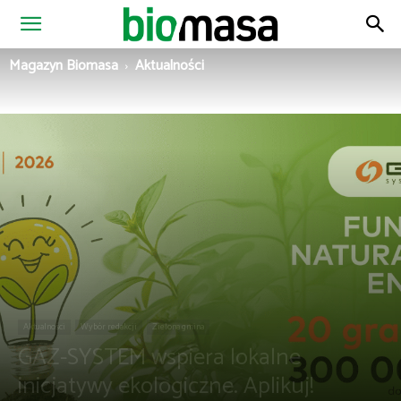
Magazyn
Magazyn Biomasa
Aktualności
Biomasa
Aktualności
Wybór redakcji
Zielona gmina
GAZ-SYSTEM wspiera lokalne
inicjatywy ekologiczne. Aplikuj!