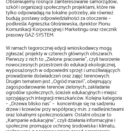
Obserwujemy rosnące zainteresowanie samorządów,
szkół i organizacji społecznych projektami, które nie
tylko odpowiadają na lokalne potrzeby, ale również
budują postawy odpowiedzialności za otoczenie –
podkreśla Agnieszka Głośniewska, dyrektor Pionu
Komunikacji Korporacyjnej i Marketingu oraz rzecznik
prasowy GAZ-SYSTEM.
W ramach tegorocznej edycji wnioskodawcy mogą
zgłaszać projekty w czterech głównych obszarach.
Pierwszy z nich to „Zielone pracownie”, czyli tworzenie
nowoczesnych przestrzeni do edukacji ekologicznej,
wyposażonych w odpowiedni sprzęt i umożliwiających
prowadzenie doświadczeń oraz zajęć terenowych.
Drugim tematem jest „Ogród marzeń”, obejmujący
zagospodarowanie terenów zielonych, zakładanie
ogrodów społecznych, ścieżek edukacyjnych i miejsc
sprzyjających integracji mieszkańców. Kolejna kategoria
– „Drzewa blisko nas” – koncentruje się na sadzeniu
drzew i krzewów przy współpracy m.in. z nadleśnictwami
oraz lokalnymi społecznościami. Ostatni obszar to
„Kampanie edukacyjne”, czyli działania informacyjne i
społeczne promujące ochronę środowiska i klimatu,