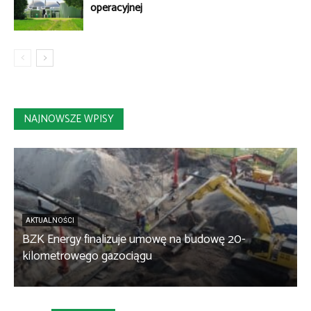
operacyjnej
NAJNOWSZE WPISY
AKTUALNOŚCI
BZK Energy finalizuje umowę na budowę 20-
kilometrowego gazociągu
B