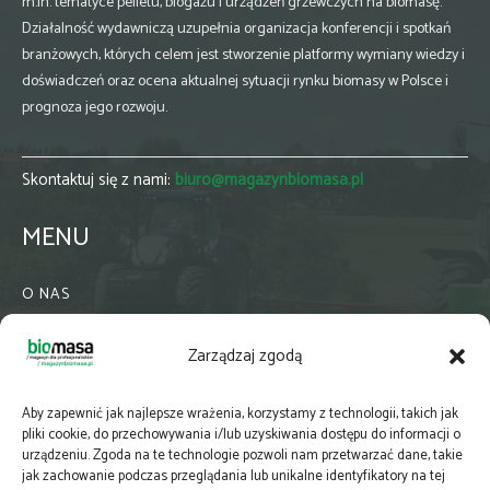
m.in. tematyce pelletu, biogazu i urządzeń grzewczych na biomasę.
Działalność wydawniczą uzupełnia organizacja konferencji i spotkań
branżowych, których celem jest stworzenie platformy wymiany wiedzy i
doświadczeń oraz ocena aktualnej sytuacji rynku biomasy w Polsce i
prognoza jego rozwoju.
Skontaktuj się z nami:
biuro@magazynbiomasa.pl
MENU
O NAS
KONTAKT
Zarządzaj zgodą
WSPÓŁPRACA
ZIELONA GMINA
Aby zapewnić jak najlepsze wrażenia, korzystamy z technologii, takich jak
PRENUMERATA
pliki cookie, do przechowywania i/lub uzyskiwania dostępu do informacji o
urządzeniu. Zgoda na te technologie pozwoli nam przetwarzać dane, takie
NEWSLETTER
jak zachowanie podczas przeglądania lub unikalne identyfikatory na tej