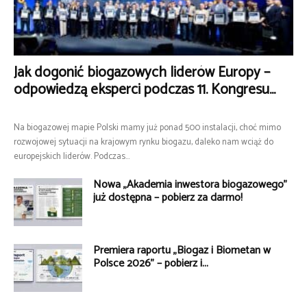
Jak dogonić biogazowych liderów Europy –
odpowiedzą eksperci podczas 11. Kongresu...
Na biogazowej mapie Polski mamy już ponad 500 instalacji, choć mimo
rozwojowej sytuacji na krajowym rynku biogazu, daleko nam wciąż do
europejskich liderów. Podczas...
Nowa „Akademia inwestora biogazowego”
już dostępna – pobierz za darmo!
Premiera raportu „Biogaz i Biometan w
Polsce 2026” – pobierz i...