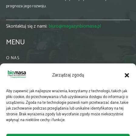
prognoza jego rozwoju.
Skontaktuj się z nami:
biuro@magazynbiomasa.pl
MENU
O NAS
KONTAKT
Zarządzaj zgodą
WSPÓŁPRACA
ZIELONA GMINA
Aby zapewnić jak najlepsze wrażenia, korzystamy z technologii, takich jak
PRENUMERATA
pliki cookie, do przechowywania i/lub uzyskiwania dostępu do informacji o
urządzeniu. Zgoda na te technologie pozwoli nam przetwarzać dane, takie
NEWSLETTER
jak zachowanie podczas przeglądania lub unikalne identyfikatory na tej
MAPY
stronie. Brak wyrażenia zgody lub wycofanie zgody może niekorzystnie
wpłynąć na niektóre cechy i funkcje.
E-WYDANIE
KATALOGI BRANŻOWE