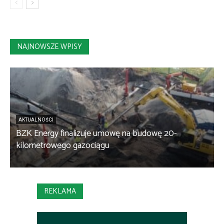
NAJNOWSZE WPISY
AKTUALNOŚCI
BZK Energy finalizuje umowę na budowę 20-
kilometrowego gazociągu
B
REKLAMA