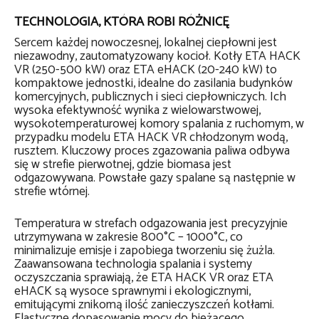
TECHNOLOGIA, KTÓRA ROBI RÓŻNICĘ
Sercem każdej nowoczesnej, lokalnej ciepłowni jest
niezawodny, zautomatyzowany kocioł. Kotły ETA HACK
VR (250-500 kW) oraz ETA eHACK (20-240 kW) to
kompaktowe jednostki, idealne do zasilania budynków
komercyjnych, publicznych i sieci ciepłowniczych. Ich
wysoka efektywność wynika z wielowarstwowej,
wysokotemperaturowej komory spalania z ruchomym, w
przypadku modelu ETA HACK VR chłodzonym wodą,
rusztem. Kluczowy proces zgazowania paliwa odbywa
się w strefie pierwotnej, gdzie biomasa jest
odgazowywana. Powstałe gazy spalane są następnie w
strefie wtórnej.
Temperatura w strefach odgazowania jest precyzyjnie
utrzymywana w zakresie 800°C – 1000°C, co
minimalizuje emisje i zapobiega tworzeniu się żużla.
Zaawansowana technologia spalania i systemy
oczyszczania sprawiają, że ETA HACK VR oraz ETA
eHACK są wysoce sprawnymi i ekologicznymi,
emitującymi znikomą ilość zanieczyszczeń kotłami.
Elastyczne dopasowanie mocy do bieżącego