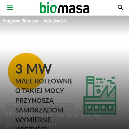
Magazyn
Magazyn Biomasa
Aktualności
Biomasa
Aktualności
Wiadomości z Polski
Zielona gmina
Małe kotłownie na biomasę to
przyszłość gmin