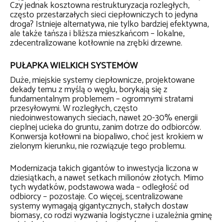
Czy jednak kosztowna restrukturyzacja rozległych,
często przestarzałych sieci ciepłowniczych to jedyna
droga? Istnieje alternatywa, nie tylko bardziej efektywna,
ale także tańsza i bliższa mieszkańcom – lokalne,
zdecentralizowane kotłownie na zrębki drzewne.
PUŁAPKA WIELKICH SYSTEMÓW
Duże, miejskie systemy ciepłownicze, projektowane
dekady temu z myślą o węglu, borykają się z
fundamentalnym problemem – ogromnymi stratami
przesyłowymi. W rozległych, często
niedoinwestowanych sieciach, nawet 20-30% energii
cieplnej ucieka do gruntu, zanim dotrze do odbiorców.
Konwersja kotłowni na biopaliwo, choć jest krokiem w
zielonym kierunku, nie rozwiązuje tego problemu.
Modernizacja takich gigantów to inwestycja liczona w
dziesiątkach, a nawet setkach milionów złotych. Mimo
tych wydatków, podstawowa wada – odległość od
odbiorcy – pozostaje. Co więcej, scentralizowane
systemy wymagają gigantycznych, stałych dostaw
biomasy, co rodzi wyzwania logistyczne i uzależnia gminę