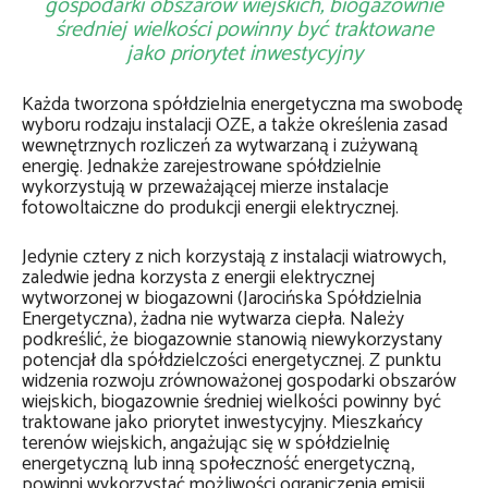
gospodarki obszarów wiejskich, biogazownie
średniej wielkości powinny być traktowane
jako priorytet inwestycyjny
Każda tworzona spółdzielnia energetyczna ma swobodę
wyboru rodzaju instalacji OZE, a także określenia zasad
wewnętrznych rozliczeń za wytwarzaną i zużywaną
energię. Jednakże zarejestrowane spółdzielnie
wykorzystują w przeważającej mierze instalacje
fotowoltaiczne do produkcji energii elektrycznej.
Jedynie cztery z nich korzystają z instalacji wiatrowych,
zaledwie jedna korzysta z energii elektrycznej
wytworzonej w biogazowni (Jarocińska Spółdzielnia
Energetyczna), żadna nie wytwarza ciepła. Należy
podkreślić, że biogazownie stanowią niewykorzystany
potencjał dla spółdzielczości energetycznej. Z punktu
widzenia rozwoju zrównoważonej gospodarki obszarów
wiejskich, biogazownie średniej wielkości powinny być
traktowane jako priorytet inwestycyjny. Mieszkańcy
terenów wiejskich, angażując się w spółdzielnię
energetyczną lub inną społeczność energetyczną,
powinni wykorzystać możliwości ograniczenia emisji