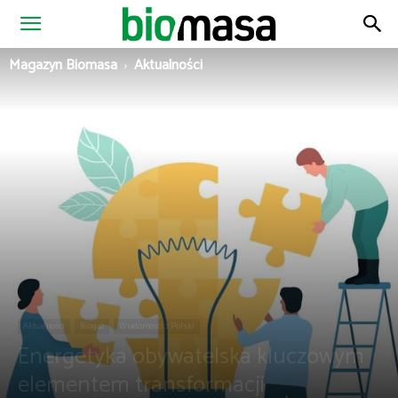
Magazyn
Magazyn Biomasa
Aktualności
Biomasa
Aktualności
Biogaz
Wiadomości z Polski
Energetyka obywatelska kluczowym
elementem transformacji