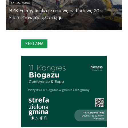
AKTUALNOŚCI
BZK Energy finalizuje umowę na budowę 20-
kilometrowego gazociągu
B
REKLAMA