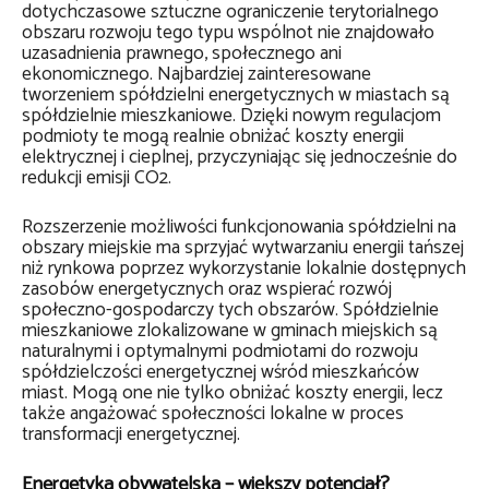
dotychczasowe sztuczne ograniczenie terytorialnego
obszaru rozwoju tego typu wspólnot nie znajdowało
uzasadnienia prawnego, społecznego ani
ekonomicznego. Najbardziej zainteresowane
tworzeniem spółdzielni energetycznych w miastach są
spółdzielnie mieszkaniowe. Dzięki nowym regulacjom
podmioty te mogą realnie obniżać koszty energii
elektrycznej i cieplnej, przyczyniając się jednocześnie do
redukcji emisji CO2.
Rozszerzenie możliwości funkcjonowania spółdzielni na
obszary miejskie ma sprzyjać wytwarzaniu energii tańszej
niż rynkowa poprzez wykorzystanie lokalnie dostępnych
zasobów energetycznych oraz wspierać rozwój
społeczno-gospodarczy tych obszarów. Spółdzielnie
mieszkaniowe zlokalizowane w gminach miejskich są
naturalnymi i optymalnymi podmiotami do rozwoju
spółdzielczości energetycznej wśród mieszkańców
miast. Mogą one nie tylko obniżać koszty energii, lecz
także angażować społeczności lokalne w proces
transformacji energetycznej.
Energetyka obywatelska – większy potencjał?