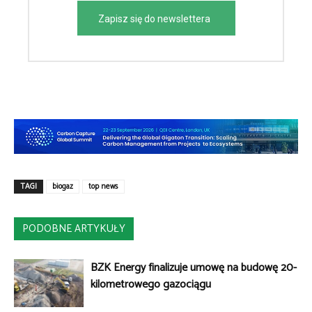
Zapisz się do newslettera
TAGI
biogaz
top news
PODOBNE ARTYKUŁY
BZK Energy finalizuje umowę na budowę 20-
kilometrowego gazociągu