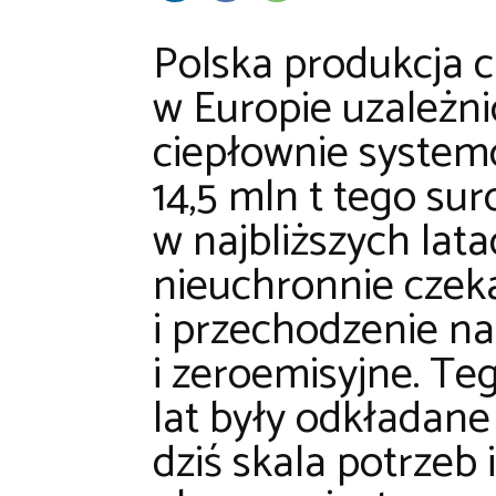
Polska produkcja ci
w Europie uzależn
ciepłownie systemo
14,5 mln t tego su
w najbliższych lata
nieuchronnie czek
i przechodzenie na
i zeroemisyjne. Te
lat były odkładane 
dziś skala potrzeb