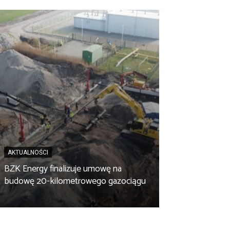
AKTUALNOŚCI
BZK Energy finalizuje umowę na
AKTUALNOŚCI
budowę 20-kilometrowego gazociągu
Biopaliwo z fus