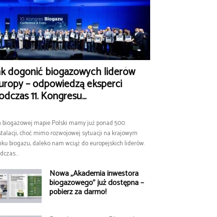
ak dogonić biogazowych liderów
uropy – odpowiedzą eksperci
odczas 11. Kongresu...
 biogazowej mapie Polski mamy już ponad 500
stalacji, choć mimo rozwojowej sytuacji na krajowym
nku biogazu, daleko nam wciąż do europejskich liderów.
dczas...
Nowa „Akademia inwestora
biogazowego” już dostępna –
pobierz za darmo!