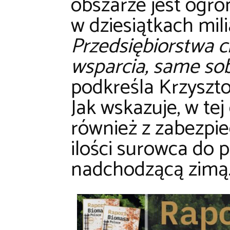
obszarze jest ogro
w dziesiątkach mil
Przedsiębiorstwa c
wsparcia, same sob
podkreśla Krzyszt
Jak wskazuje, w tej
również z zabezpi
ilości surowca do p
nadchodzącą zimą