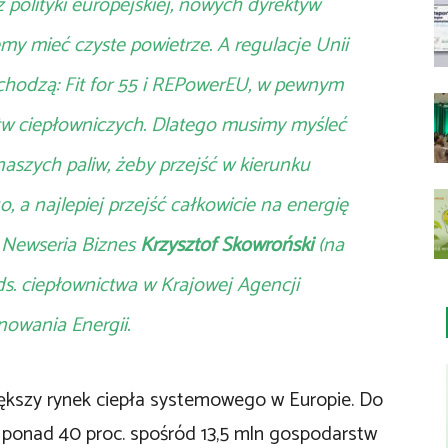
z polityki europejskiej, nowych dyrektyw
my mieć czyste powietrze. A regulacje Unii
 wchodzą: Fit for 55 i REPowerEU, w pewnym
w ciepłowniczych. Dlatego musimy myśleć
naszych paliw, żeby przejść w kierunku
 a najlepiej przejść całkowicie na energię
 Newseria Biznes
Krzysztof Skowroński
(na
ds. ciepłownictwa w Krajowej Agencji
owania Energii.
iększy rynek ciepła systemowego w Europie. Do
t ponad 40 proc. spośród 13,5 mln gospodarstw