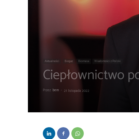
Aktualności
Biogaz
Biomasa
Wiadomości z Polski
Ciepłownictwo po
Przez
bem
-
21 listopada 2022