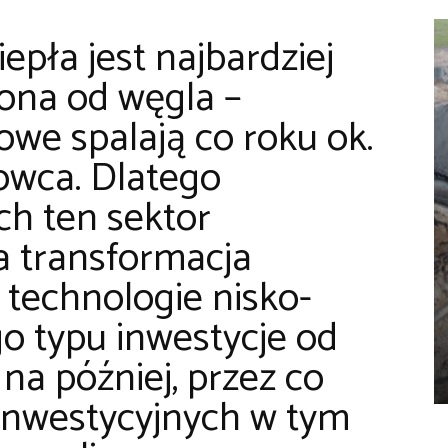
epła jest najbardziej
iona od węgla –
we spalają co roku ok.
rowca. Dlatego
ch ten sektor
a transformacja
 technologie nisko-
go typu inwestycje od
na później, przez co
 inwestycyjnych w tym