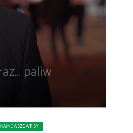
raz… paliw
NAJNOWSZE WPISY