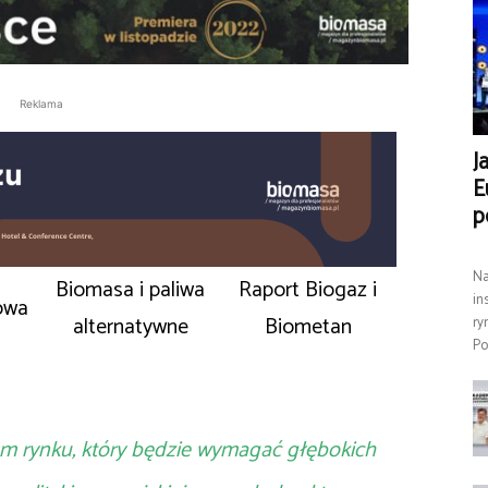
Reklama
J
E
p
Na
Biomasa i paliwa
Raport Biogaz i
in
owa
alternatywne
Biometan
ry
Po
em rynku, który będzie wymagać głębokich