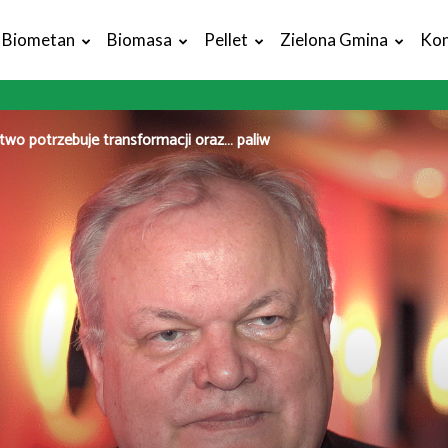
Biometan
Biomasa
Pellet
Zielona Gmina
Kon
two potrzebuje transformacji oraz… paliw