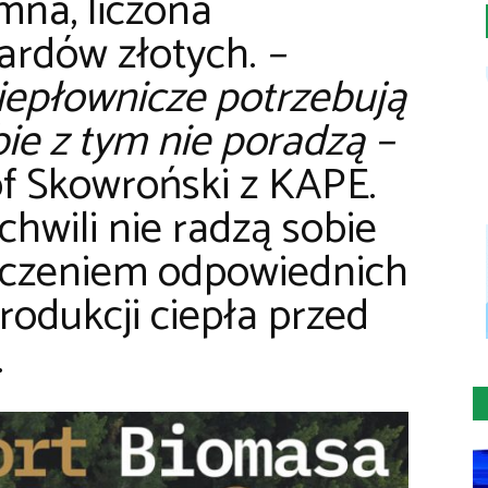
mna, liczona
iardów złotych.
–
iepłownicze potrzebują
ie z tym nie poradzą –
of Skowroński z KAPE.
 chwili nie radzą sobie
eczeniem odpowiednich
rodukcji ciepła przed
.