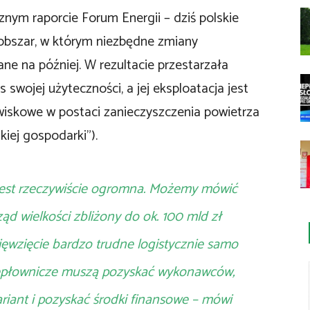
nym raporcie Forum Energii – dziś polskie
obszar, w którym niezbędne zmiany
ane na później. W rezultacie przestarzała
s swojej użyteczności, a jej eksploatacja jest
iskowe w postaci zanieczyszczenia powietrza
kiej gospodarki”).
 jest rzeczywiście ogromna. Możemy mówić
rząd wielkości zbliżony do ok. 100 mld zł
dsięwzięcie bardzo trudne logistycznie samo
ciepłownicze muszą pozyskać wykonawców,
iant i pozyskać środki finansowe – mówi