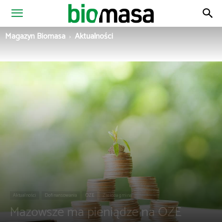
Magazyn
Magazyn Biomasa
Aktualności
Biomasa
Aktualności
Dofinansowania
OZE
Zielona gmina
Mazowsze ma pieniądze na OZE