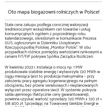
Oto mapa biogazowni rolniczych w Polsce!
Stała cena zakupu podlega corocznej waloryzacji
średniorocznym wskaźnikiem cen towarów i usług
konsumpcyjnych ogółem z poprzedniego roku
kalendarzowego, określonym w komunikacie Prezesa
GUS, ogłoszonym w Dzienniku Urzędowym
Rzeczypospolitej Polskiej ,,Monitor Polski”. W obu
przypadkach różnice pomiędzy wartościami rynkowymi a
cenami FiT/FiP pokrywa Spółka Zarządca Rozliczeń.
W kwietniu 2023 r. instalacja o mocy np. 1 MW
produkowała stabilnie energię i wytworzyła 720 MWh w
ciągu miesiąca (jest to produkcja maksymalna – przy
założeniu pracy agregatu kogeneracyjnego na pełnym
obciążeniu, bez przerw serwisowych i nieplanowanych
wyłączeń przez operatora sieci). W systemie pokrycia
salda ujemnego (faktycznie ceny gwarantowanej),
powinna uzyskać wartość sprzedaży 720 MWh x 720 zł =
518 400 zł. Sprzedając na Towarowej Giełdzie Energii w