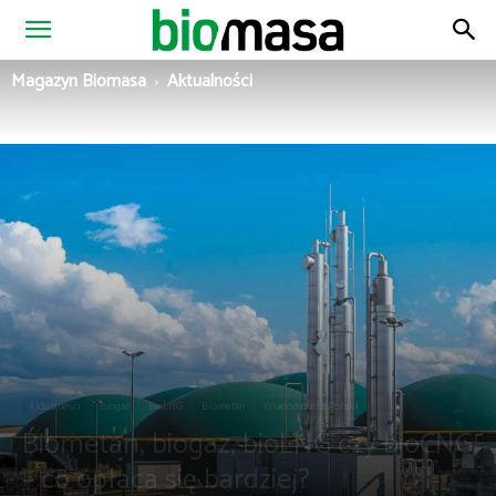
Magazyn
Magazyn Biomasa
Aktualności
Biomasa
Aktualności
Biogaz
bioLNG
Biometan
Wiadomości z Polski
Biometan, biogaz, bioLNG czy bioCNG
– co opłaca się bardziej?