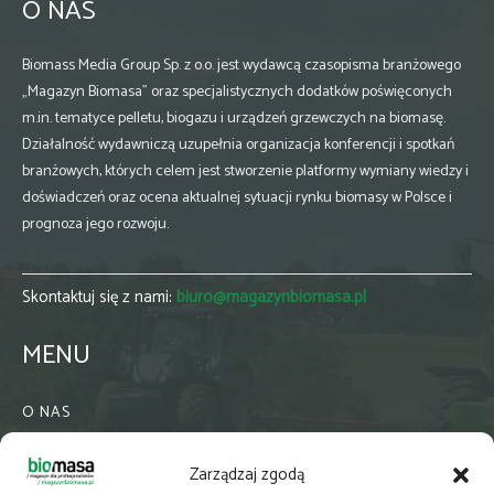
O NAS
Biomass Media Group Sp. z o.o. jest wydawcą czasopisma branżowego
„Magazyn Biomasa” oraz specjalistycznych dodatków poświęconych
m.in. tematyce pelletu, biogazu i urządzeń grzewczych na biomasę.
Działalność wydawniczą uzupełnia organizacja konferencji i spotkań
branżowych, których celem jest stworzenie platformy wymiany wiedzy i
doświadczeń oraz ocena aktualnej sytuacji rynku biomasy w Polsce i
prognoza jego rozwoju.
Skontaktuj się z nami:
biuro@magazynbiomasa.pl
MENU
O NAS
KONTAKT
Zarządzaj zgodą
WSPÓŁPRACA