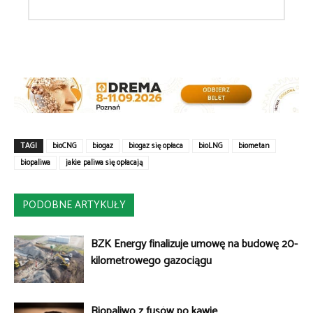
TAGI
bioCNG
biogaz
biogaz się opłaca
bioLNG
biometan
biopaliwa
jakie paliwa się opłacają
PODOBNE ARTYKUŁY
BZK Energy finalizuje umowę na budowę 20-
kilometrowego gazociągu
Biopaliwo z fusów po kawie