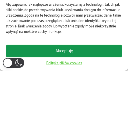
Aby zapewnić jak najlepsze wrażenia, korzystamy z technologii, takich jak
pliki cookie, do przechowywania i/lub uzyskiwania dostępu do informacji o
Nawet 435 mln zł na inwestycje OZE
urządzeniu. Zgoda na te technologie pozwoli nam przetwarzać dane, takie
jak zachowanie podczas przeglądania lub unikalne identyfikatory na tej
stronie. Brak wyrażenia zgody lub wycofanie zgody może niekorzystnie
wpłynąć na niektóre cechy i funkcje.
Enea, Energa, PGA i Tauron przekażą aktywa
węglowe do NABE
Akceptuję
Polityka plików cookies
W Chinach powstanie cyfrowy park
przemysłowy
W Koninie powstaje ciepłownia geotermalna