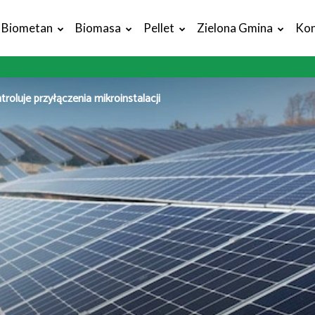
Biometan
Biomasa
Pellet
Zielona Gmina
Kon
roluje przyłączenia mikroinstalacji