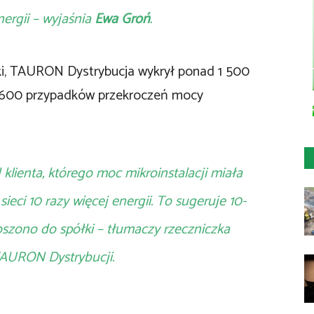
nergii – wyjaśnia
Ewa Groń
.
cki, TAURON Dystrybucja wykrył ponad 1 500
1 600 przypadków przekroczeń mocy
 klienta, którego moc mikroinstalacji miała
eci 10 razy więcej energii. To sugeruje 10-
łoszono do spółki – tłumaczy rzeczniczka
AURON Dystrybucji.