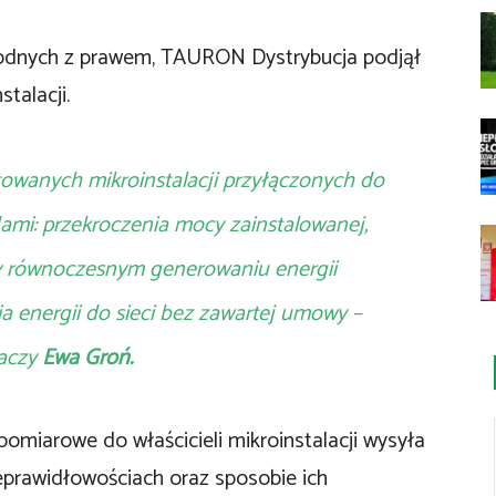
godnych z prawem, TAURON Dystrybucja podjął
talacji.
wanych mikroinstalacji przyłączonych do
ami: przekroczenia mocy zainstalowanej,
y równoczesnym generowaniu energii
a energii do sieci bez zawartej umowy –
aczy
Ewa Groń.
omiarowe do właścicieli mikroinstalacji wysyła
ieprawidłowościach oraz sposobie ich