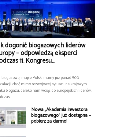
ak dogonić biogazowych liderów
uropy – odpowiedzą eksperci
odczas 11. Kongresu...
 biogazowej mapie Polski mamy już ponad 500
stalacji, choć mimo rozwojowej sytuacji na krajowym
nku biogazu, daleko nam wciąż do europejskich liderów.
dczas...
Nowa „Akademia inwestora
biogazowego” już dostępna –
pobierz za darmo!