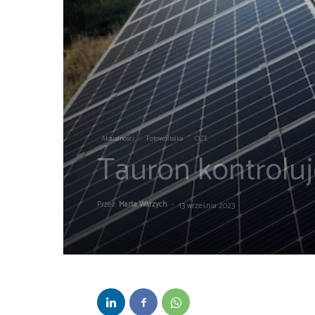
Aktualności
Fotowoltaika
OZE
Tauron kontroluje
Przez
Marta Warzych
-
13 września 2023