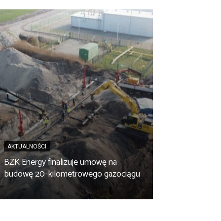
AKTUALNOŚCI
BZK Energy finalizuje umowę na
AKTUALNOŚCI
budowę 20-kilometrowego gazociągu
Biopaliwo z fus