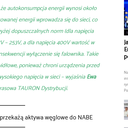
 że autokonsumpcja energii wynosi około
wanej energii wprowadza się do sieci, co
yżej dopuszczalnych norm (dla napięcia
J
V – 253V, a dla napięcia 400V wartość w
E
nsekwencji wyłączenie się falownika. Takie
p
rawidłowe, ponieważ chroni urządzenia przed
Na
ysokiego napięcia w sieci – wyjaśnia
Ewa
in
ry
 prasowa TAURON Dystrybucji.
Po
n przekażą aktywa węglowe do NABE