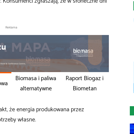
w. Konsumenci zgłaszają, że w słoneczne dni
Reklama
Biomasa i paliwa
Raport Biogaz i
owa
alternatywne
Biometan
 fakt, że energia produkowana przez
otrzeby własne.