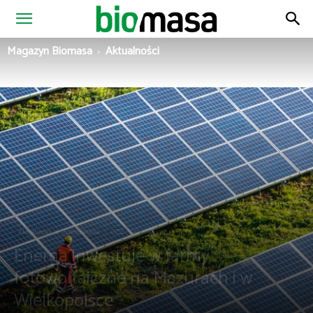
Magazyn
Magazyn Biomasa
Aktualności
Biomasa
Aktualności
Fotowoltaika
OZE
Energa inwestuje w farmy
fotowoltaiczne na Mazurach i w
Wielkopolsce