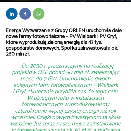
Przez
Marta Warzych
-
14 września 2023
Energa Wytwarzanie z Grupy ORLEN uruchomiła dwie
nowe farmy fotowoltaiczne – PV Wielbark i PV Gryf,
które wyprodukują zieloną energię dla 43 tys.
gospodarstw domowych. Spółka zainwestowała ok.
260 mln zł.
– Do 2030 r. przeznaczymy na realizację
projektów OZE ponad 50 mld zł, zwiększając
moce do 9 GW. Uruchomienie dwóch
kolejnych farm fotowoltaicznych – Wielbark
i Gryf, skutecznie przybliża nas do tego celu.
W ubiegłym roku w instalacjach
fotowoltaicznych wyprodukowaliśmy
czterokrotnie więcej czystej energii niż rok
wcześniej. Dzięki nowym inwestycjom ta skala
wzrośnie. Już teraz nasze moce zainstalowane
w fotowoltaice sięgają ok. 97 MW, a realizacja