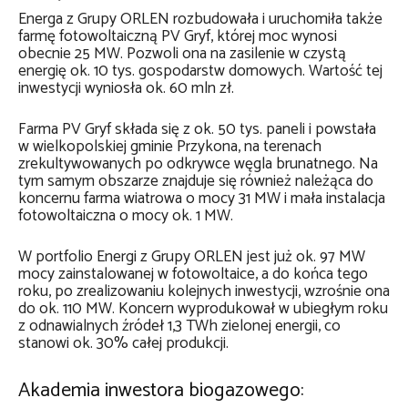
Energa z Grupy ORLEN rozbudowała i uruchomiła także
farmę fotowoltaiczną PV Gryf, której moc wynosi
obecnie 25 MW. Pozwoli ona na zasilenie w czystą
energię ok. 10 tys. gospodarstw domowych. Wartość tej
inwestycji wyniosła ok. 60 mln zł.
Farma PV Gryf składa się z ok. 50 tys. paneli i powstała
w wielkopolskiej gminie Przykona, na terenach
zrekultywowanych po odkrywce węgla brunatnego. Na
tym samym obszarze znajduje się również należąca do
koncernu farma wiatrowa o mocy 31 MW i mała instalacja
fotowoltaiczna o mocy ok. 1 MW.
W portfolio Energi z Grupy ORLEN jest już ok. 97 MW
mocy zainstalowanej w fotowoltaice, a do końca tego
roku, po zrealizowaniu kolejnych inwestycji, wzrośnie ona
do ok. 110 MW. Koncern wyprodukował w ubiegłym roku
z odnawialnych źródeł 1,3 TWh zielonej energii, co
stanowi ok. 30% całej produkcji.
Akademia inwestora biogazowego: