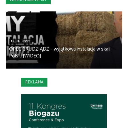
AKTUALNOŚCI
OPEC GRUDZIĄDZ – wyjątkowa instalacja w skali
S
Polski [WIDEO]
m
REKLAMA