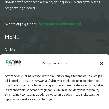
doświadczeń oraz ocena aktualnej sytuacji rynku biomasy w Polsce i
prognoza jego rozwoju.
Skontaktuj się z nami:
biuro@magazynbiomasa.pl
MENU
O NAS
KONTAKT
Zarządzaj zgodą
WSPÓŁPRACA
ZIELONA GMINA
Aby zapewnić jak najlepsze wrażenia, korzystamy z technologii, takich jak
PRENUMERATA
pliki cookie, do przechowywania i/lub uzyskiwania dostępu do informacji o
urządzeniu. Zgoda na te technologie pozwoli nam przetwarzać dane, takie
NEWSLETTER
jak zachowanie podczas przeglądania lub unikalne identyfikatory na tej
MAPY
stronie. Brak wyrażenia zgody lub wycofanie zgody może niekorzystnie
wpłynąć na niektóre cechy i funkcje.
E-WYDANIE
KATALOGI BRANŻOWE