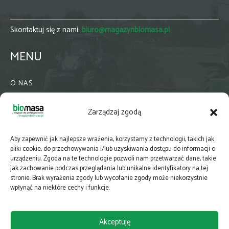
Skontaktuj się z nami:
biuro@magazynbiomasa.pl
MENU
O NAS
KONTAKT
Zarządzaj zgodą
WSPÓŁPRACA
ZIELONA GMINA
Aby zapewnić jak najlepsze wrażenia, korzystamy z technologii, takich jak
PRENUMERATA
pliki cookie, do przechowywania i/lub uzyskiwania dostępu do informacji o
urządzeniu. Zgoda na te technologie pozwoli nam przetwarzać dane, takie
NEWSLETTER
jak zachowanie podczas przeglądania lub unikalne identyfikatory na tej
MAPY
stronie. Brak wyrażenia zgody lub wycofanie zgody może niekorzystnie
wpłynąć na niektóre cechy i funkcje.
E-WYDANIE
KATALOGI BRANŻOWE
Akceptuję
POLITYKA PRYWATNOŚCI