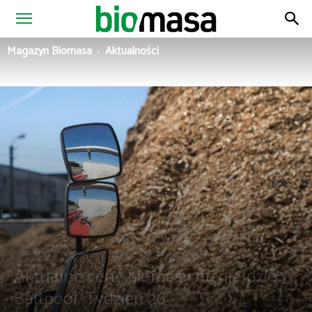
Magazyn
Magazyn Biomasa
Aktualności
Biomasa
Aktualności
Biomasa
Aktualne ceny biomasy na giełdzie
Baltpool. Tydzień 26