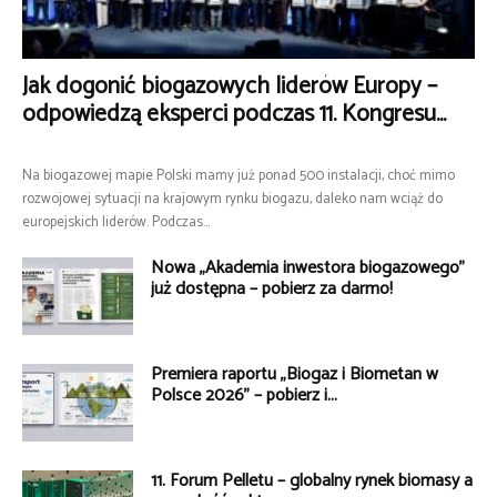
Jak dogonić biogazowych liderów Europy –
odpowiedzą eksperci podczas 11. Kongresu...
Na biogazowej mapie Polski mamy już ponad 500 instalacji, choć mimo
rozwojowej sytuacji na krajowym rynku biogazu, daleko nam wciąż do
europejskich liderów. Podczas...
Nowa „Akademia inwestora biogazowego”
już dostępna – pobierz za darmo!
Premiera raportu „Biogaz i Biometan w
Polsce 2026” – pobierz i...
11. Forum Pelletu – globalny rynek biomasy a