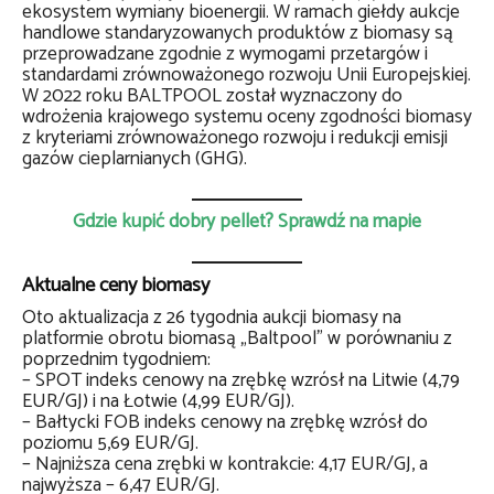
ekosystem wymiany bioenergii. W ramach giełdy aukcje
handlowe standaryzowanych produktów z biomasy są
przeprowadzane zgodnie z wymogami przetargów i
standardami zrównoważonego rozwoju Unii Europejskiej.
W 2022 roku BALTPOOL został wyznaczony do
wdrożenia krajowego systemu oceny zgodności biomasy
z kryteriami zrównoważonego rozwoju i redukcji emisji
gazów cieplarnianych (GHG).
Gdzie kupić dobry pellet? Sprawdź na mapie
Aktualne ceny biomasy
Oto aktualizacja z 26 tygodnia aukcji biomasy na
platformie obrotu biomasą „Baltpool” w porównaniu z
poprzednim tygodniem:
– SPOT indeks cenowy na zrębkę wzrósł na Litwie (4,79
EUR/GJ) i na Łotwie (4,99 EUR/GJ).
– Bałtycki FOB indeks cenowy na zrębkę wzrósł do
poziomu 5,69 EUR/GJ.
– Najniższa cena zrębki w kontrakcie: 4,17 EUR/GJ, a
najwyższa – 6,47 EUR/GJ.