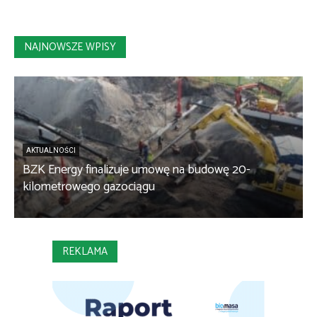
NAJNOWSZE WPISY
AKTUALNOŚCI
BZK Energy finalizuje umowę na budowę 20-
kilometrowego gazociągu
B
REKLAMA