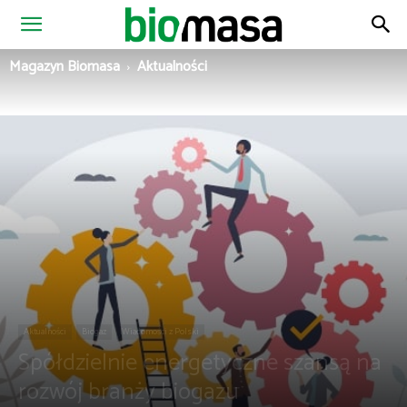
Magazyn
Magazyn Biomasa
Aktualności
Biomasa
Aktualności
Biogaz
Wiadomości z Polski
Spółdzielnie energetyczne szansą na
rozwój branży biogazu