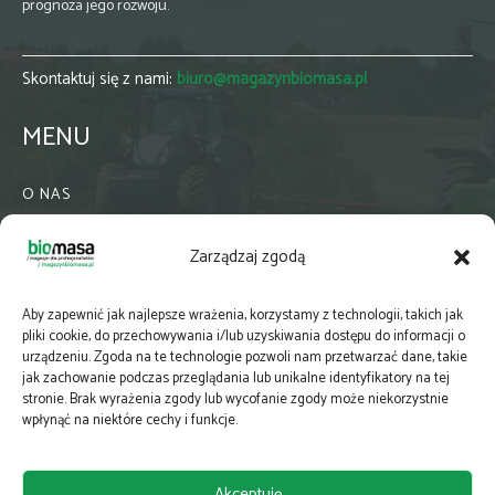
prognoza jego rozwoju.
Skontaktuj się z nami:
biuro@magazynbiomasa.pl
MENU
O NAS
KONTAKT
Zarządzaj zgodą
WSPÓŁPRACA
ZIELONA GMINA
Aby zapewnić jak najlepsze wrażenia, korzystamy z technologii, takich jak
PRENUMERATA
pliki cookie, do przechowywania i/lub uzyskiwania dostępu do informacji o
urządzeniu. Zgoda na te technologie pozwoli nam przetwarzać dane, takie
NEWSLETTER
jak zachowanie podczas przeglądania lub unikalne identyfikatory na tej
MAPY
stronie. Brak wyrażenia zgody lub wycofanie zgody może niekorzystnie
wpłynąć na niektóre cechy i funkcje.
E-WYDANIE
KATALOGI BRANŻOWE
Akceptuję
POLITYKA PRYWATNOŚCI