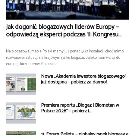
Jak dogonić biogazowych liderów Europy –
odpowiedzą eksperci podczas 11. Kongresu...
Na biogazowej mapie Polski mamy już ponad 500 instalacji, choć mimo
rozwojowej sytuacji na krajowym rynku biogazu, daleko nam wciąż do
europejskich liderów. Podczas...
Nowa „Akademia inwestora biogazowego”
już dostępna – pobierz za darmo!
Premiera raportu „Biogaz i Biometan w
Polsce 2026” – pobierz i...
11. Forum Pelletu – globalny rynek biomasy a