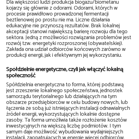
Dla większości ludzi produkcja biogazu/biometanu
kojarzy się głównie z odorami. Odorami, których w
procesie prawidłowo prowadzonej fermentacji
beztlenowej po prostu nie ma. Liczne działania
edukacyjne nie przynoszą rezultatów. Brak lokalnej
akceptacji stanowi największą barierę rozwoju dla tego
sektora. Jedną z możliwości rozwiązania problemów jest
rozwój tzw. energetyki rozproszonej (obywatelskiej).
Zakłada ona udział odbiorców końcowych zarówno w
produkcji energii, jak i efektywnym jej wykorzystaniu.
Spółdzielnie energetyczne, czyli jak włączyć lokalną
społeczność
Spółdzielnia energetyczna to forma, której podstawą
jest zrzeszenie lokalnego społeczeństwa, jednostek
samorządu terytorialnego lub działających na tym
obszarze przedsiębiorców w celu budowy nowych, lub
łączenia ze sobą już istniejących instalacji odnawialnych
źródeł energii, wykorzystujących lokalnie dostępne
zasoby. Ta forma umożliwia także rozłożenie kosztów
inwestycyjnych na większą liczbę podmiotów. I tym
samym daje możliwość wybudowania wydajniejszych
instalacji, zaopatrujących w energię więcej odbiorców.