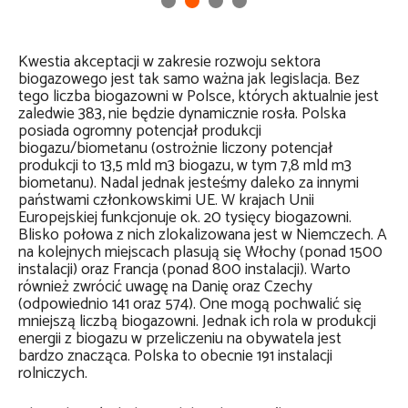
Kwestia akceptacji w zakresie rozwoju sektora
biogazowego jest tak samo ważna jak legislacja. Bez
tego liczba biogazowni w Polsce, których aktualnie jest
zaledwie 383, nie będzie dynamicznie rosła. Polska
posiada ogromny potencjał produkcji
biogazu/biometanu (ostrożnie liczony potencjał
produkcji to 13,5 mld m3 biogazu, w tym 7,8 mld m3
biometanu). Nadal jednak jesteśmy daleko za innymi
państwami członkowskimi UE. W krajach Unii
Europejskiej funkcjonuje ok. 20 tysięcy biogazowni.
Blisko połowa z nich zlokalizowana jest w Niemczech. A
na kolejnych miejscach plasują się Włochy (ponad 1500
instalacji) oraz Francja (ponad 800 instalacji). Warto
również zwrócić uwagę na Danię oraz Czechy
(odpowiednio 141 oraz 574). One mogą pochwalić się
mniejszą liczbą biogazowni. Jednak ich rola w produkcji
energii z biogazu w przeliczeniu na obywatela jest
bardzo znacząca. Polska to obecnie 191 instalacji
rolniczych.