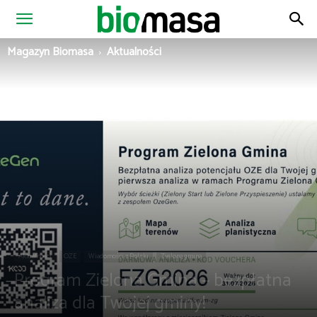
Magazyn
Magazyn Biomasa
Aktualności
Biomasa
Aktualności
OZE
Wiadomości z Polski
Zielona gmina
Program Zielona Gmina – bezpłatna
analiza dla Twojej gminy!