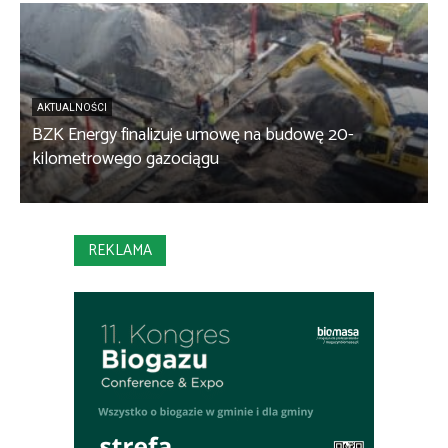
AKTUALNOŚCI
BZK Energy finalizuje umowę na budowę 20-
kilometrowego gazociągu
B
REKLAMA