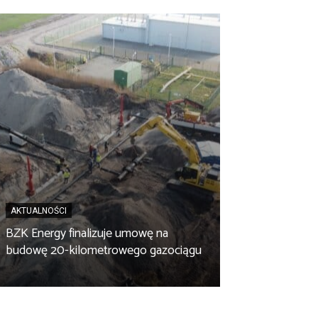
AKTUALNOŚCI
BZK Energy finalizuje umowę na
AKTUALNOŚCI
budowę 20-kilometrowego gazociągu
Biopaliwo z fus