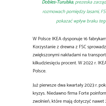
Dobies-Turulska
, prezeska zarzą
rozmowach pomiędzy lasami, FSC 
pokazać wpływ braku tego
W Polsce IKEA dysponuje 16 fabrykami
Korzystanie z drewna z FSC sprowadz
zwiększonymi nakładami na transport,
kilkudziesięciu procent. W 2022 r. I
Polsce.
Już pierwsze dwa kwartały 2023 r. poka
kryzys. Niedawno firma Forte poinfo
zwolnień, które mają dotyczyć nawet