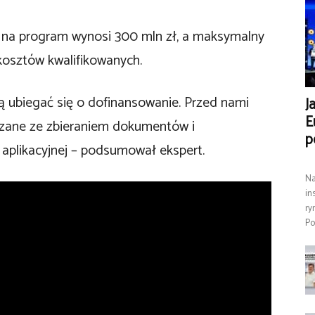
 na program wynosi 300 mln zł, a maksymalny
osztów kwalifikowanych.
ją ubiegać się o dofinansowanie. Przed nami
J
E
ązane ze zbieraniem dokumentów i
p
aplikacyjnej – podsumował ekspert.
Na
in
ry
Po