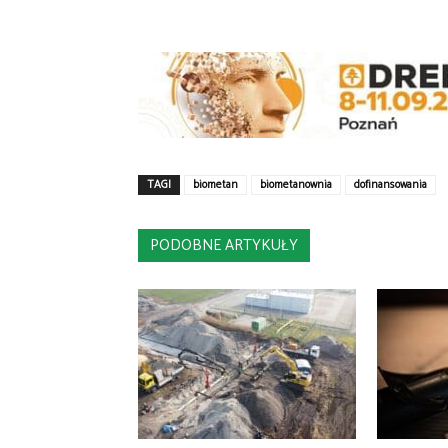
TAGI
biometan
biometanownia
dofinansowania
PODOBNE ARTYKUŁY