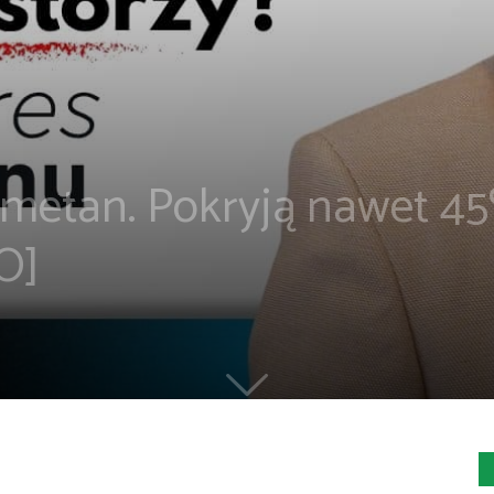
ometan. Pokryją nawet 4
O]