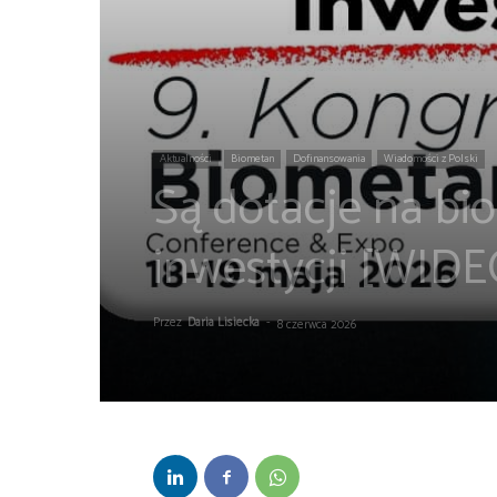
Aktualności
Biometan
Dofinansowania
Wiadomości z Polski
Są dotacje na bi
inwestycji [WIDE
Przez
Daria Lisiecka
-
8 czerwca 2026