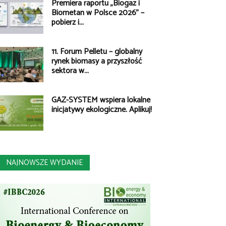
Premiera raportu „Biogaz i
Biometan w Polsce 2026” –
pobierz i...
11. Forum Pelletu – globalny
rynek biomasy a przyszłość
sektora w...
GAZ-SYSTEM wspiera lokalne
inicjatywy ekologiczne. Aplikuj!
NAJNOWSZE WYDANIE