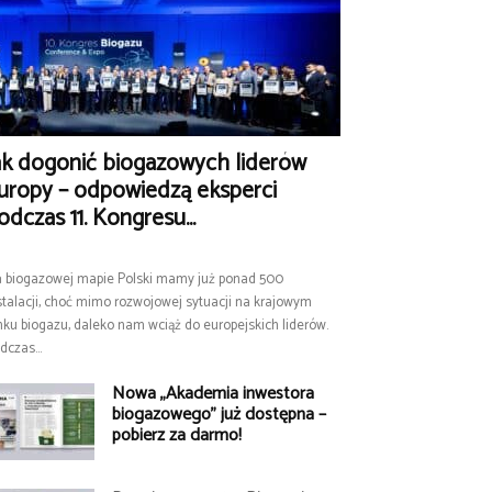
ak dogonić biogazowych liderów
uropy – odpowiedzą eksperci
odczas 11. Kongresu...
 biogazowej mapie Polski mamy już ponad 500
stalacji, choć mimo rozwojowej sytuacji na krajowym
nku biogazu, daleko nam wciąż do europejskich liderów.
dczas...
Nowa „Akademia inwestora
biogazowego” już dostępna –
pobierz za darmo!