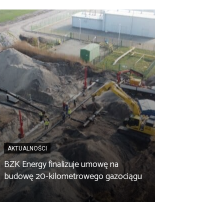
AKTUALNOŚCI
BZK Energy finalizuje umowę na
AKTUALNOŚCI
budowę 20-kilometrowego gazociągu
Biopaliwo z fus