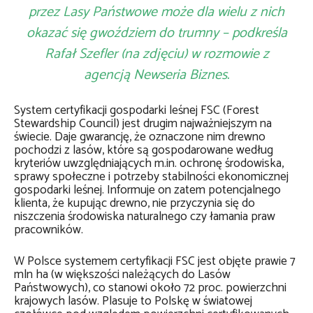
przez Lasy Państwowe może dla wielu z nich
okazać się gwoździem do trumny – podkreśla
Rafał Szefler (na zdjęciu) w rozmowie z
agencją Newseria Biznes.
System certyfikacji gospodarki leśnej FSC (Forest
Stewardship Council) jest drugim najważniejszym na
świecie. Daje gwarancję, że oznaczone nim drewno
pochodzi z lasów, które są gospodarowane według
kryteriów uwzględniających m.in. ochronę środowiska,
sprawy społeczne i potrzeby stabilności ekonomicznej
gospodarki leśnej. Informuje on zatem potencjalnego
klienta, że kupując drewno, nie przyczynia się do
niszczenia środowiska naturalnego czy łamania praw
pracowników.
W Polsce systemem certyfikacji FSC jest objęte prawie 7
mln ha (w większości należących do Lasów
Państwowych), co stanowi około 72 proc. powierzchni
krajowych lasów. Plasuje to Polskę w światowej