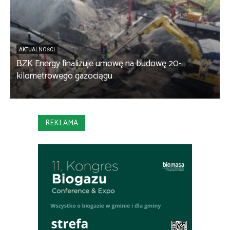
AKTUALNOŚCI
BZK Energy finalizuje umowę na budowę 20-
kilometrowego gazociągu
B
REKLAMA