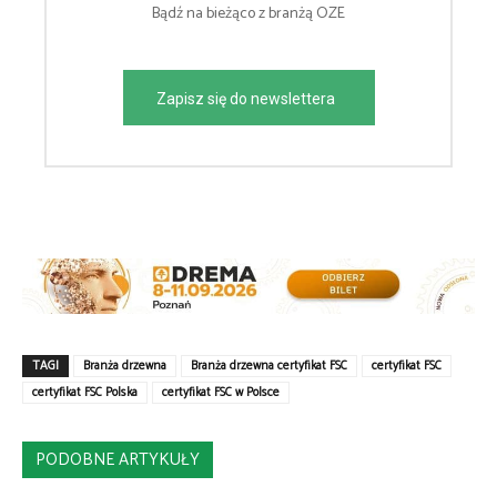
Bądź na bieżąco z branżą OZE
Zapisz się do newslettera
TAGI
Branża drzewna
Branża drzewna certyfikat FSC
certyfikat FSC
certyfikat FSC Polska
certyfikat FSC w Polsce
PODOBNE ARTYKUŁY