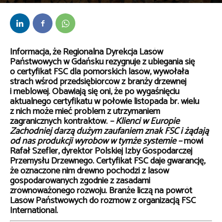
Przez
bem
-
20 października 2022
Informacja, że Regionalna Dyrekcja Lasów
Państwowych w Gdańsku rezygnuje z ubiegania się
o certyfikat FSC dla pomorskich lasów, wywołała
strach wśród przedsiębiorców z branży drzewnej
i meblowej. Obawiają się oni, że po wygaśnięciu
aktualnego certyfikatu w połowie listopada br. wielu
z nich może mieć problem z utrzymaniem
zagranicznych kontraktów.
– Klienci w Europie
Zachodniej darzą dużym zaufaniem znak FSC i żądają
od nas produkcji wyrobów w tymże systemie –
mówi
Rafał Szefler, dyrektor Polskiej Izby Gospodarczej
Przemysłu Drzewnego.​ Certyfikat FSC daje gwarancję,
że oznaczone nim drewno pochodzi z lasów
gospodarowanych zgodnie z zasadami
zrównoważonego rozwoju. Branże liczą na powrót
Lasów Państwowych do rozmów z organizacją FSC
International.