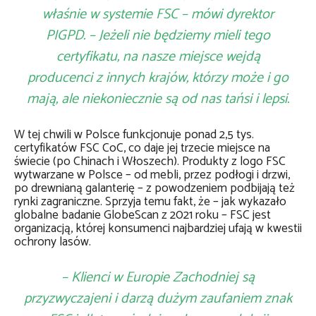
właśnie w systemie FSC – mówi dyrektor
PIGPD. – Jeżeli nie będziemy mieli tego
certyfikatu, na nasze miejsce wejdą
producenci z innych krajów, którzy może i go
mają, ale niekoniecznie są od nas tańsi i lepsi.
W tej chwili w Polsce funkcjonuje ponad 2,5 tys.
certyfikatów FSC CoC, co daje jej trzecie miejsce na
świecie (po Chinach i Włoszech). Produkty z logo FSC
wytwarzane w Polsce – od mebli, przez podłogi i drzwi,
po drewnianą galanterię – z powodzeniem podbijają też
rynki zagraniczne. Sprzyja temu fakt, że – jak wykazało
globalne badanie GlobeScan z 2021 roku – FSC jest
organizacją, której konsumenci najbardziej ufają w kwestii
ochrony lasów.
– Klienci w Europie Zachodniej są
przyzwyczajeni i darzą dużym zaufaniem znak