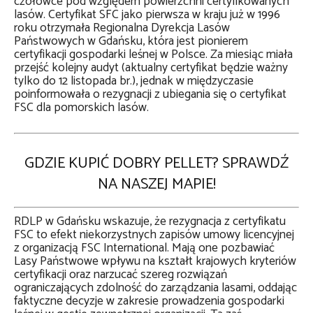
czołówce pod względem powierzchni certyfikowanych
lasów. Certyfikat SFC jako pierwsza w kraju już w 1996
roku otrzymała Regionalna Dyrekcja Lasów
Państwowych w Gdańsku, która jest pionierem
certyfikacji gospodarki leśnej w Polsce. Za miesiąc miała
przejść kolejny audyt (aktualny certyfikat będzie ważny
tylko do 12 listopada br.), jednak w międzyczasie
poinformowała o rezygnacji z ubiegania się o certyfikat
FSC dla pomorskich lasów.
GDZIE KUPIĆ DOBRY PELLET? SPRAWDŹ
NA NASZEJ MAPIE!
RDLP w Gdańsku wskazuje, że rezygnacja z certyfikatu
FSC to efekt niekorzystnych zapisów umowy licencyjnej
z organizacją FSC International. Mają one pozbawiać
Lasy Państwowe wpływu na kształt krajowych kryteriów
certyfikacji oraz narzucać szereg rozwiązań
ograniczających zdolność do zarządzania lasami, oddając
faktyczne decyzje w zakresie prowadzenia gospodarki