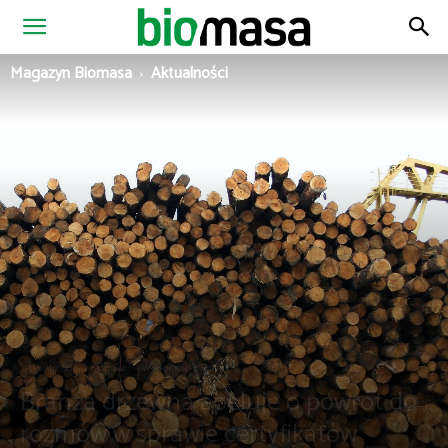
Magazyn
Magazyn Biomasa
Aktualności
Biomasa
Aktualności
Biomasa
Wiadomości z Polski
Branża drzewna apeluje o powrót do
rozmów w sprawie certyfikatów