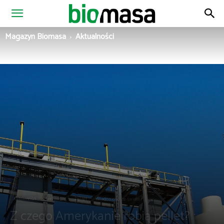
Magazyn
Magazyn Biomasa
Aktualności
Biomasa
Aktualności
Archiwum
Pellet
Wiadomości ze świata
Z czego Amerykanie robią pellet?