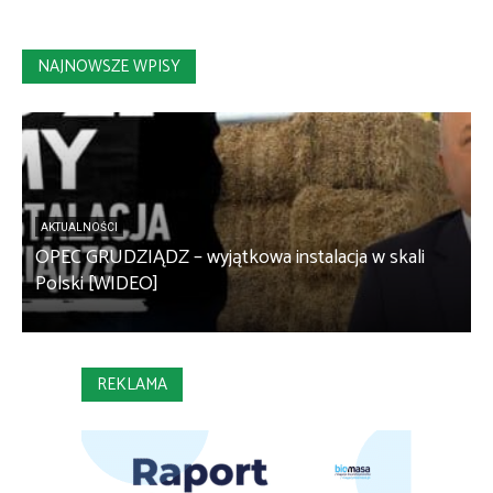
NAJNOWSZE WPISY
AKTUALNOŚCI
OPEC GRUDZIĄDZ – wyjątkowa instalacja w skali
S
Polski [WIDEO]
m
REKLAMA