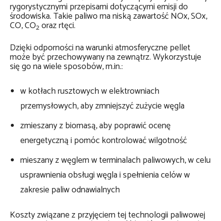
rygorystycznymi przepisami dotyczącymi emisji do
środowiska. Takie p
aliwo
ma niską zawartość NOx, SOx,
CO, CO
oraz rtęci.
2
Dzięki
odporności na warunki atmosferyczne pellet
może być przechowywany na zewnątrz.
W
ykorzystuje
się go na wiele sposobów, m.in.:
w kotłach rusztowych w elektrowniach
przemysłowych, aby zmniejszyć zużycie węgla
zmieszany z biomasą, aby poprawić ocenę
energetyczną i pomóc kontrolować wilgotność
mieszany z węglem w terminalach paliwowych, w celu
usprawnienia obsługi węgla i spełnienia celów w
zakresie paliw odnawialnych
Koszty związane z przyjęciem tej technologii paliwowej