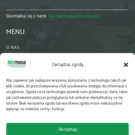
Skontaktuj się z nami:
biuro@magazynbiomasa.pl
MENU
O NAS
KONTAKT
Zarządzaj zgodą
WSPÓŁPRACA
ZIELONA GMINA
Aby zapewnić jak najlepsze wrażenia, korzystamy z technologii, takich jak
PRENUMERATA
pliki cookie, do przechowywania i/lub uzyskiwania dostępu do informacji o
urządzeniu. Zgoda na te technologie pozwoli nam przetwarzać dane, takie
NEWSLETTER
jak zachowanie podczas przeglądania lub unikalne identyfikatory na tej
MAPY
stronie. Brak wyrażenia zgody lub wycofanie zgody może niekorzystnie
wpłynąć na niektóre cechy i funkcje.
E-WYDANIE
KATALOGI BRANŻOWE
Akceptuję
POLITYKA PRYWATNOŚCI