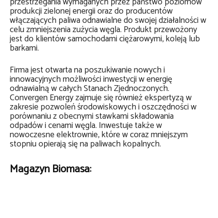
przestrzegania wymaganych przez państwo poziomów
produkcji zielonej energii oraz do producentów
włączających paliwa odnawialne do swojej działalności w
celu zmniejszenia zużycia węgla. Produkt przewożony
jest do klientów samochodami ciężarowymi, koleją lub
barkami.
Firma jest otwarta na poszukiwanie nowych i
innowacyjnych możliwości inwestycji w energię
odnawialną w całych Stanach Zjednoczonych.
Convergen Energy zajmuje się również e
kspertyzą w
zakresie pozwoleń środowiskowych i o
szczędności w
porównaniu z obecnymi stawkami składowania
odpadów i cenami węgla. I
nwestuje także w
nowoczesne elektrownie, które w coraz mniejszym
stopniu opierają się na paliwach kopalnych.
Magazyn Biomasa: