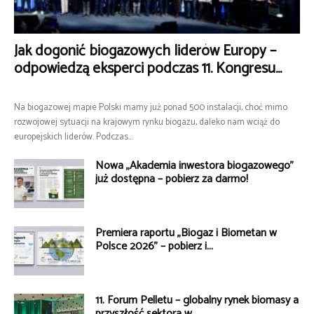
Jak dogonić biogazowych liderów Europy –
odpowiedzą eksperci podczas 11. Kongresu...
Na biogazowej mapie Polski mamy już ponad 500 instalacji, choć mimo
rozwojowej sytuacji na krajowym rynku biogazu, daleko nam wciąż do
europejskich liderów. Podczas...
Nowa „Akademia inwestora biogazowego”
już dostępna – pobierz za darmo!
Premiera raportu „Biogaz i Biometan w
Polsce 2026” – pobierz i...
11. Forum Pelletu – globalny rynek biomasy a
przyszłość sektora w...