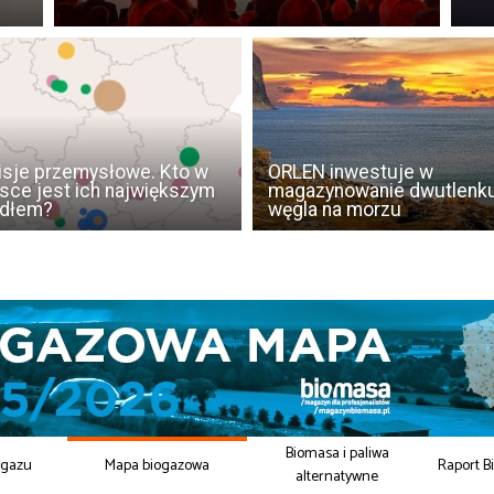
sje przemysłowe. Kto w
ORLEN inwestuje w
sce jest ich największym
magazynowanie dwutlenk
ódłem?
węgla na morzu
Biomasa i paliwa
ogazu
Mapa biogazowa
Raport B
alternatywne