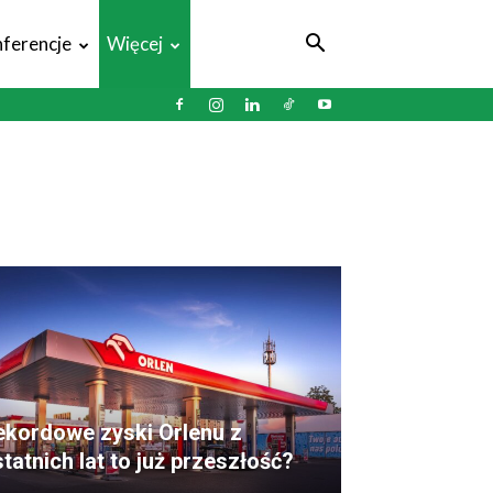
ferencje
Więcej
ekordowe zyski Orlenu z
tatnich lat to już przeszłość?