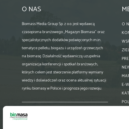
O NAS
M
Biomass Media Group Sp. z o.o. jest wydawcą
O 
czasopisma branżowego „Magazyn Biomasa” oraz
KO
specjalistycznych dodatków poświęconych m.in.
WS
tematyce pelletu, biogazu i urządzeń grzewczych
ZI
na biomasę. Działalność wydawniczą uzupełnia
PR
organizacja konferencji i spotkań branżowych,
NE
których celem jest stworzenie platformy wymiany
MA
wiedzy i doświadczeń oraz ocena aktualnej sytuacji
E-
rynku biomasy w Polsce i prognoza jego rozwoju.
KA
PO
Skontaktuj się z nami:
biuro@magazynbiomasa.pl