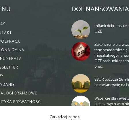
ENU
DOFINANSOWANIA
NAS
mBank dofinansuje p
OZE
NTAKT
PÓŁPRACA
Zakończono pierwsz
termomodernizację 
ELONA GMINA
mieszkalnego na wsi.
ENUMERATA
OZE rachunki spadn
proc.
WSLETTER
PY
EBOR pożycza 26 ml
WYDANIE
biometanownię na Ł
TALOGI BRANŻOWE
Wsparcie dla inwesty
LITYKA PRYWATNOŚCI
biogazowych w rolni
zmiany
Zarządzaj zgodą
Banki otwierają się n
inwestycje biogazow