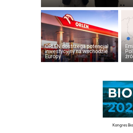
ORLEN dostrzega potencjał
Emi
inwestycyjny na wschodzie
Pol
Europy
źr
Kongres Bi