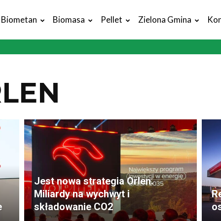
Biometan
Biomasa
Pellet
Zielona Gmina
Kon
RLEN
Jest nowa strategia Orlen.
Miliardy na wychwyt i
R
e
składowanie CO2
os