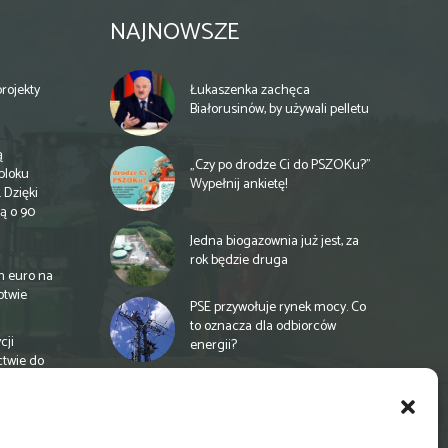
NAJNOWSZE
rojekty
Łukaszenka zachęca
Białorusinów, by używali pelletu
ą
„Czy po drodze Ci do PSZOKu?”
bloku
Wypełnij ankietę!
 Dzięki
ą o 90
Jedna biogazownia już jest, za
rok będzie druga
n euro na
otwie
PSE przywołuje rynek mocy. Co
to oznacza dla odbiorców
cji
energii?
ctwie do
Unia proponuje finansowanie
rolnictwa na nowych zasadach
a
e