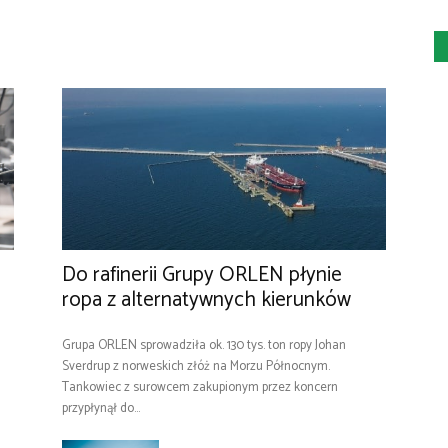
Do rafinerii Grupy ORLEN płynie
ropa z alternatywnych kierunków
Grupa ORLEN sprowadziła ok. 130 tys. ton ropy Johan
Sverdrup z norweskich złóż na Morzu Północnym.
Tankowiec z surowcem zakupionym przez koncern
przypłynął do...