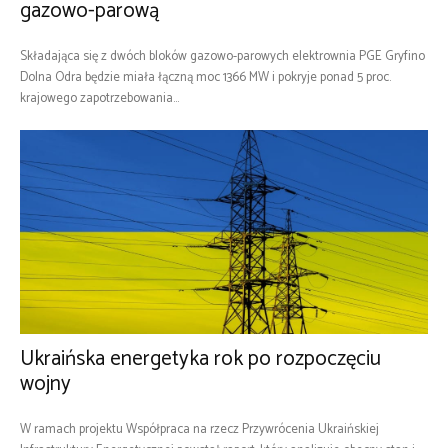
gazowo-parową
Składająca się z dwóch bloków gazowo-parowych elektrownia PGE Gryfino
Dolna Odra będzie miała łączną moc 1366 MW i pokryje ponad 5 proc.
krajowego zapotrzebowania...
Ukraińska energetyka rok po rozpoczęciu
wojny
W ramach projektu Współpraca na rzecz Przywrócenia Ukraińskiej