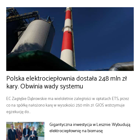
Polska elektrociepłownia dostała 248 mln zł
kary. Obwinia wady systemu
EC Zagłębie Dąbrowskie ma wieloletnie zaległości w opłatach ETS, przez
co na spółkę nałożono karę w wysokości 250 mln zł. GIOŚ wstrzymuje
egzekucję do...
Gigantyczna inwestycja w Lesznie. Wybudują
elektrociepłownię na biomasę