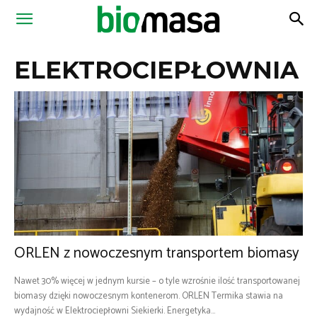
Magazyn
ELEKTROCIEPŁOWNIA
Biomasa
ORLEN z nowoczesnym transportem biomasy
Nawet 30% więcej w jednym kursie – o tyle wzrośnie ilość transportowanej
biomasy dzięki nowoczesnym kontenerom. ORLEN Termika stawia na
wydajność w Elektrociepłowni Siekierki. Energetyka...