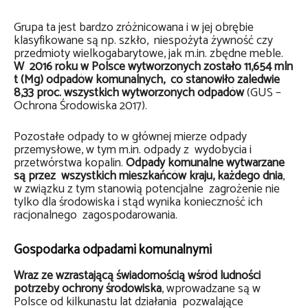
Grupa ta jest bardzo zróżnicowana i w jej obrębie
klasyfikowane są np. szkło, niespożyta żywność czy
przedmioty wielkogabarytowe, jak m.in. zbędne meble.
W 2016 roku w Polsce wytworzonych zostało 11,654 mln
t (Mg) odpadów komunalnych, co stanowiło zaledwie
8,33 proc. wszystkich wytworzonych odpadów
(GUS –
Ochrona Środowiska 2017).
Pozostałe odpady to w głównej mierze odpady
przemysłowe, w tym m.in. odpady z wydobycia i
przetwórstwa kopalin.
Odpady komunalne wytwarzane
są przez wszystkich mieszkańców kraju, każdego dnia
,
w związku z tym stanowią potencjalne zagrożenie nie
tylko dla środowiska i stąd wynika konieczność ich
racjonalnego zagospodarowania.
Gospodarka odpadami komunalnymi
Wraz ze wzrastającą świadomością wśród ludności
potrzeby ochrony środowiska
, wprowadzane są w
Polsce od kilkunastu lat działania pozwalające