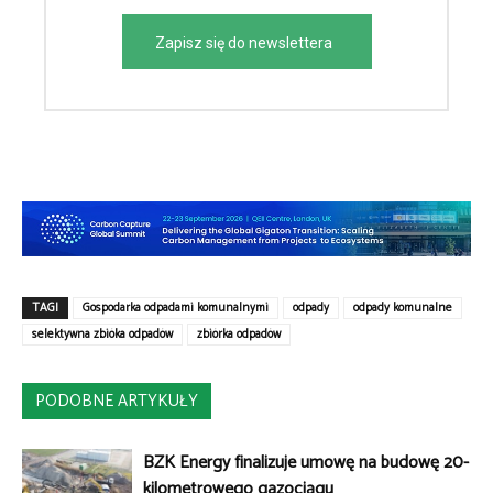
Zapisz się do newslettera
TAGI
Gospodarka odpadami komunalnymi
odpady
odpady komunalne
selektywna zbióka odpadów
zbiórka odpadów
PODOBNE ARTYKUŁY
BZK Energy finalizuje umowę na budowę 20-
kilometrowego gazociągu