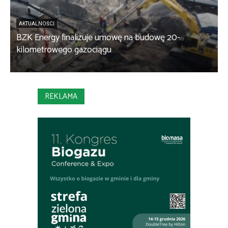
AKTUALNOŚCI
BZK Energy finalizuje umowę na budowę 20-
kilometrowego gazociągu
B
REKLAMA