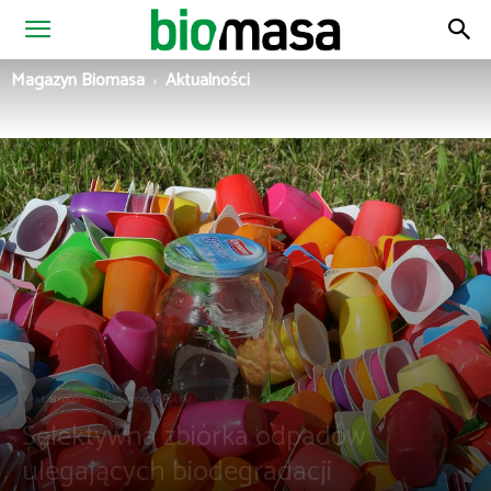
Magazyn
Magazyn Biomasa
Aktualności
Biomasa
Aktualności
Wiadomości z Polski
Selektywna zbiórka odpadów
ulegających biodegradacji