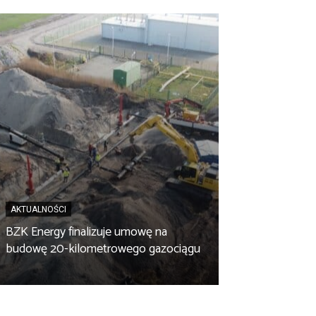
AKTUALNOŚCI
BZK Energy finalizuje umowę na
AKTUALNOŚCI
budowę 20-kilometrowego gazociągu
Biopaliwo z fus