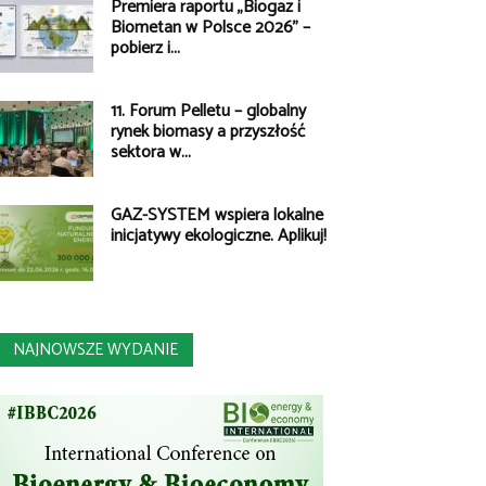
Premiera raportu „Biogaz i
Biometan w Polsce 2026” –
pobierz i...
11. Forum Pelletu – globalny
rynek biomasy a przyszłość
sektora w...
GAZ-SYSTEM wspiera lokalne
inicjatywy ekologiczne. Aplikuj!
NAJNOWSZE WYDANIE