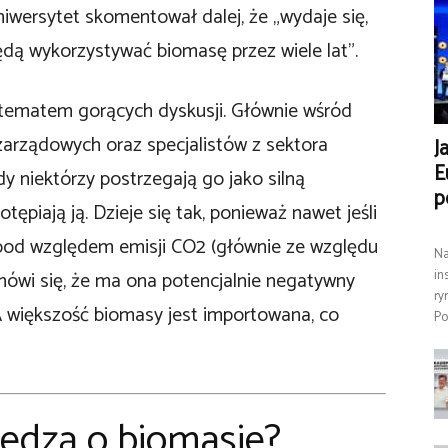
wersytet skomentował dalej, że „wydaje się,
ędą wykorzystywać biomasę przez wiele lat”.
 tematem gorących dyskusji. Głównie wśród
zarządowych oraz specjalistów z sektora
J
E
y niektórzy postrzegają go jako silną
p
otępiają ją. Dzieje się tak, ponieważ nawet jeśli
pod względem emisji CO2 (głównie ze względu
Na
 mówi się, że ma ona potencjalnie negatywny
in
ry
A większość biomasy jest importowana, co
Po
iedzą o biomasie?