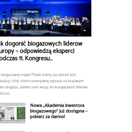
ak dogonić biogazowych liderów
uropy – odpowiedzą eksperci
odczas 11. Kongresu...
 biogazowej mapie Polski mamy już ponad 500
stalacji, choć mimo rozwojowej sytuacji na krajowym
nku biogazu, daleko nam wciąż do europejskich liderów.
dczas...
Nowa „Akademia inwestora
biogazowego” już dostępna –
pobierz za darmo!