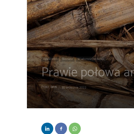
Aktualności
Biomasa
Wiadomości ze świata
Prawie połowa an
Przez
bem
-
30 września 2022