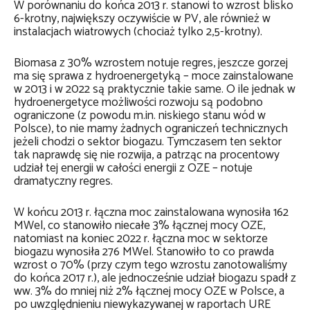
W porównaniu do końca 2013 r. stanowi to wzrost blisko
6-krotny, największy oczywiście w PV, ale również w
instalacjach wiatrowych (chociaż tylko 2,5-krotny).
Biomasa z 30% wzrostem notuje regres, jeszcze gorzej
ma się sprawa z hydroenergetyką – moce zainstalowane
w 2013 i w 2022 są praktycznie takie same. O ile jednak w
hydroenergetyce możliwości rozwoju są podobno
ograniczone (z powodu m.in. niskiego stanu wód w
Polsce), to nie mamy żadnych ograniczeń technicznych
jeżeli chodzi o sektor biogazu. Tymczasem ten sektor
tak naprawdę się nie rozwija, a patrząc na procentowy
udział tej energii w całości energii z OZE – notuje
dramatyczny regres.
W końcu 2013 r. łączna moc zainstalowana wynosiła 162
MWel, co stanowiło niecałe 3% łącznej mocy OZE,
natomiast na koniec 2022 r. łączna moc w sektorze
biogazu wynosiła 276 MWel. Stanowiło to co prawda
wzrost o 70% (przy czym tego wzrostu zanotowaliśmy
do końca 2017 r.), ale jednocześnie udział biogazu spadł z
ww. 3% do mniej niż 2% łącznej mocy OZE w Polsce, a
po uwzględnieniu niewykazywanej w raportach URE