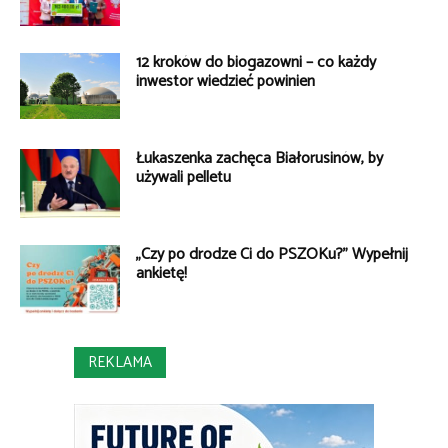
12 kroków do biogazowni – co każdy
inwestor wiedzieć powinien
Łukaszenka zachęca Białorusinów, by
używali pelletu
„Czy po drodze Ci do PSZOKu?” Wypełnij
ankietę!
REKLAMA