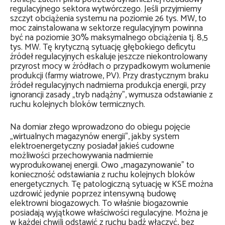
regulacyjnego sektora wytwórczego. Jeśli przyjmiemy
szczyt obciążenia systemu na poziomie 26 tys. MW, to
moc zainstalowana w sektorze regulacyjnym powinna
być na poziomie 30% maksymalnego obciążenia tj. 8,5
tys. MW. Tę krytyczną sytuację głębokiego deficytu
źródeł regulacyjnych eskaluje jeszcze niekontrolowany
przyrost mocy w źródłach o przypadkowym wolumenie
produkcji (farmy wiatrowe, PV). Przy drastycznym braku
źródeł regulacyjnych nadmierna produkcja energii, przy
ignorancji zasady „tryb nadążny”, wymusza odstawianie z
ruchu kolejnych bloków termicznych.
Na domiar złego wprowadzono do obiegu pojęcie
„wirtualnych magazynów energii”, jakby system
elektroenergetyczny posiadał jakieś cudowne
możliwości przechowywania nadmiernie
wyprodukowanej energii. Owo „magazynowanie” to
konieczność odstawiania z ruchu kolejnych bloków
energetycznych. Tę patologiczną sytuację w KSE można
uzdrowić jedynie poprzez intensywną budowę
elektrowni biogazowych. To właśnie biogazownie
posiadają wyjątkowe właściwości regulacyjne. Można je
w każdej chwili odstawić z ruchu bądź włączyć, bez