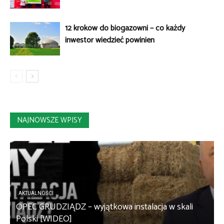
12 kroków do biogazowni – co każdy
inwestor wiedzieć powinien
NAJNOWSZE WPISY
AKTUALNOŚCI
OPEC GRUDZIĄDZ – wyjątkowa instalacja w skali
S
Polski [WIDEO]
m