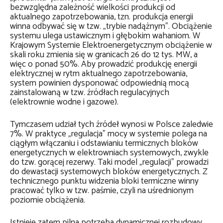
bezwzględna zależność wielkości produkcji od
aktualnego zapotrzebowania, tzn. produkcja energii
winna odbywać się w tzw. „trybie nadążnym”. Obciążenie
systemu ulega ustawicznym i głębokim wahaniom. W
Krajowym Systemie Elektroenergetycznym obciążenie w
skali roku zmienia się w granicach 26 do 12 tys. MW, a
więc o ponad 50%. Aby prowadzić produkcję energii
elektrycznej w rytm aktualnego zapotrzebowania,
system powinien dysponować odpowiednią mocą
zainstalowaną w tzw. źródłach regulacyjnych
(elektrownie wodne i gazowe).
Tymczasem udział tych źródeł wynosi w Polsce zaledwie
7%. W praktyce „regulacja” mocy w systemie polega na
ciągłym włączaniu i odstawianiu termicznych bloków
energetycznych w elektrowniach systemowych, zwykle
do tzw. gorącej rezerwy. Taki model „regulacji” prowadzi
do dewastacji systemowych bloków energetycznych. Z
technicznego punktu widzenia bloki termiczne winny
pracować tylko w tzw. paśmie, czyli na uśrednionym
poziomie obciążenia.
Istnieje zatem pilna potrzeba dynamicznej rozbudowy