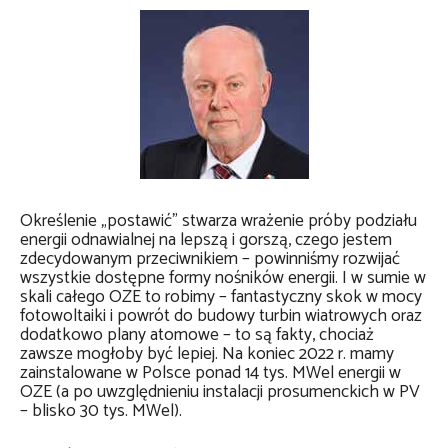
Określenie „postawić” stwarza wrażenie próby podziału
energii odnawialnej na lepszą i gorszą, czego jestem
zdecydowanym przeciwnikiem – powinniśmy rozwijać
wszystkie dostępne formy nośników energii. I w sumie w
skali całego OZE to robimy – fantastyczny skok w mocy
fotowoltaiki i powrót do budowy turbin wiatrowych oraz
dodatkowo plany atomowe – to są fakty, chociaż
zawsze mogłoby być lepiej. Na koniec 2022 r. mamy
zainstalowane w Polsce ponad 14 tys. MWel energii w
OZE (a po uwzględnieniu instalacji prosumenckich w PV
– blisko 30 tys. MWel).