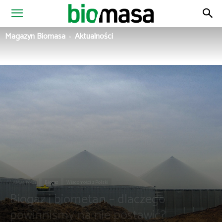
Magazyn
Magazyn Biomasa
Aktualności
Biomasa
Aktualności
Biogaz
Wiadomości z Polski
Biogaz i biometan – dlaczego
powinniśmy na nie postawić?