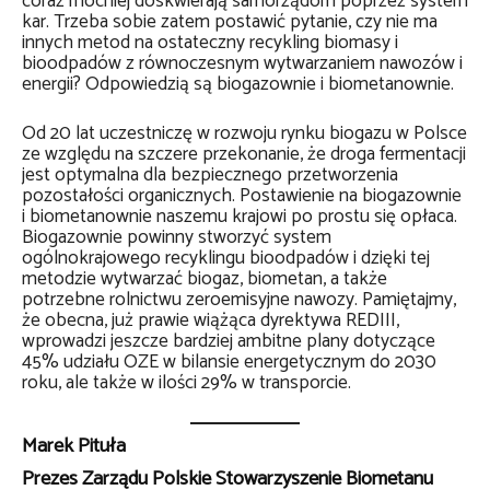
coraz mocniej doskwierają samorządom poprzez system
kar. Trzeba sobie zatem postawić pytanie, czy nie ma
innych metod na ostateczny recykling biomasy i
bioodpadów z równoczesnym wytwarzaniem nawozów i
energii? Odpowiedzią są biogazownie i biometanownie.
Od 20 lat uczestniczę w rozwoju rynku biogazu w Polsce
ze względu na szczere przekonanie, że droga fermentacji
jest optymalna dla bezpiecznego przetworzenia
pozostałości organicznych. Postawienie na biogazownie
i biometanownie naszemu krajowi po prostu się opłaca.
Biogazownie powinny stworzyć system
ogólnokrajowego recyklingu bioodpadów i dzięki tej
metodzie wytwarzać biogaz, biometan, a także
potrzebne rolnictwu zeroemisyjne nawozy. Pamiętajmy,
że obecna, już prawie wiążąca dyrektywa REDIII,
wprowadzi jeszcze bardziej ambitne plany dotyczące
45% udziału OZE w bilansie energetycznym do 2030
roku, ale także w ilości 29% w transporcie.
Marek Pituła
Prezes Zarządu Polskie Stowarzyszenie Biometanu