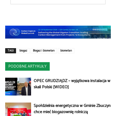
TAGI
biogaz
Biogaz i biometan
biometan
PODOBNE ARTYKUŁY
OPEC GRUDZIĄDZ – wyjątkowa instalacja w
skali Polski [WIDEO]
Spółdzielnia energetyczna w Gminie Zbuczyn
chce mieć biogazownię rolniczą