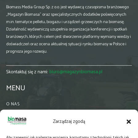
Biomass Media Group Sp. z o.o. jest wydawcą czasopisma branżowego
„Magazyn Biomasa” oraz specjalistycznych dodatków poświęconych
m.in. tematyce pelletu, biogazu i urządzeń grzewczych na biomasę.
Działalność wydawniczą uzupełnia organizacja konferencji i spotkań
branżowych, których celem jest stworzenie platformy wymiany wiedzy i
doświadczeń oraz ocena aktualnej sytuacji rynku biomasy w Polsce i
prognoza jego rozwoju.
Skontaktuj się z nami:
biuro@magazynbiomasa.pl
MENU
O NAS
KONTAKT
Zarządzaj zgodą
WSPÓŁPRACA
ZIELONA GMINA
Aby zapewnić jak najlepsze wrażenia, korzystamy z technologii, takich jak