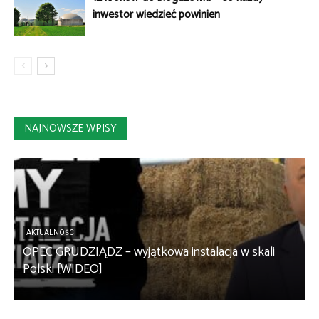
inwestor wiedzieć powinien
NAJNOWSZE WPISY
AKTUALNOŚCI
OPEC GRUDZIĄDZ – wyjątkowa instalacja w skali
S
Polski [WIDEO]
m