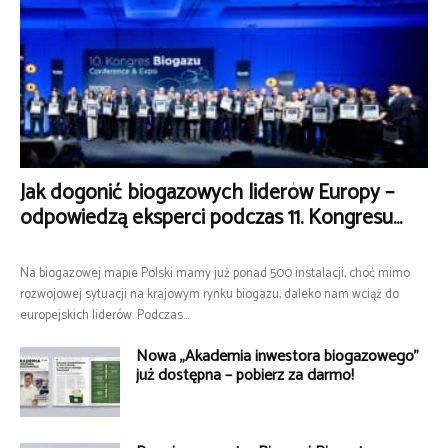
Jak dogonić biogazowych liderów Europy –
odpowiedzą eksperci podczas 11. Kongresu...
Na biogazowej mapie Polski mamy już ponad 500 instalacji, choć mimo
rozwojowej sytuacji na krajowym rynku biogazu, daleko nam wciąż do
europejskich liderów. Podczas...
Nowa „Akademia inwestora biogazowego”
już dostępna – pobierz za darmo!