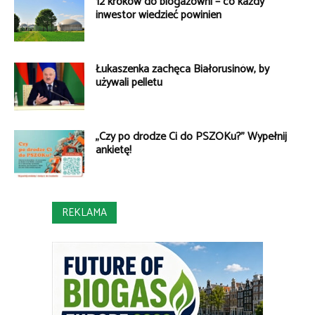
12 kroków do biogazowni – co każdy
inwestor wiedzieć powinien
Łukaszenka zachęca Białorusinów, by
używali pelletu
„Czy po drodze Ci do PSZOKu?” Wypełnij
ankietę!
REKLAMA