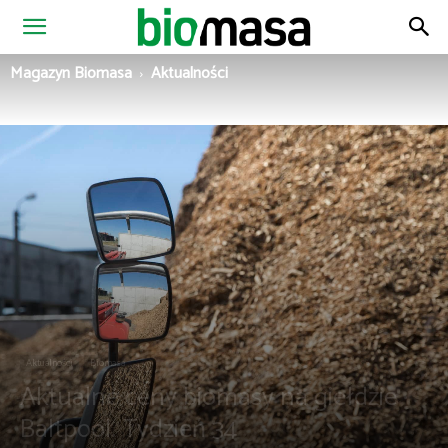
Magazyn
Magazyn Biomasa
Aktualności
Biomasa
Aktualności
Biomasa
Aktualne ceny biomasy na giełdzie
Baltpool. Tydzień 34