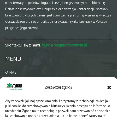
m.in. tematyce pelletu, biogazu i urządzeń grzewczych na biomasę.
Działalność wydawniczą uzupełnia organizacja konferencji i spotkań
branżowych, których celem jest stworzenie platformy wymiany wiedzy i
doświadczeń oraz ocena aktualnej sytuacji rynku biomasy w Polsce i
prognoza jego rozwoju.
Skontaktuj się z nami:
biuro@magazynbiomasa.pl
MENU
O NAS
KONTAKT
Zarządzaj zgodą
WSPÓŁPRACA
ZIELONA GMINA
Aby zapewnić jak najlepsze wrażenia, korzystamy z technologii, takich jak
PRENUMERATA
pliki cookie, do przechowywania i/lub uzyskiwania dostępu do informacji o
urządzeniu. Zgoda na te technologie pozwoli nam przetwarzać dane, takie
NEWSLETTER
jak zachowanie podczas przeglądania lub unikalne identyfikatory na tej