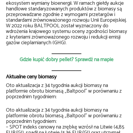
ekosystem wymiany bioenergii. W ramach giełdy aukcje
handlowe standaryzowanych produktów z biomasy są
przeprowadzane zgodnie z wymogami przetargów i
standardami zrównoważonego rozwoju Unii Europejskiej.
W 2022 roku BALTPOOL został wyznaczony do
wdrożenia krajowego systemu oceny zgodności biomasy
z kryteriami zrównoważonego rozwoju i redukcji emisji
gazów cieplarnianych (GHG).
Gdzie kupić dobry pellet? Sprawdź na mapie
Aktualne ceny biomasy
Oto aktualizacja z 34 tygodnia aukcji biomasy na
platformie obrotu biomasą „Baltpool” w porównaniu z
poprzednim tygodniem:
Oto aktualizacja z 34 tygodnia aukcji biomasy na
platformie obrotu biomasą „Baltpool” w porównaniu z
poprzednim tygodniem:
– SPOT indeks cenowy na zrębkę wzrósł na Litwie (4,85
EUR/GJ), spadł na Łotwie (5,36 EUR/GJ) oraz utrzymał