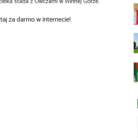
cielka stada z Owczarni w Winnej Górze.
taj za darmo w internecie!