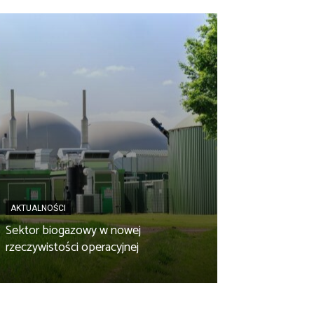
AKTUALNOŚCI
AKTUALNOŚCI
Sektor biogazowy w nowej
OPEC GRUDZIĄ
rzeczywistości operacyjnej
instalacja w ska