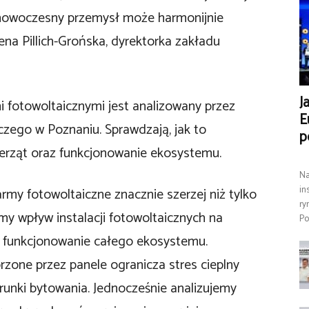
 nowoczesny przemysł może harmonijnie
na Pillich-Grońska, dyrektorka zakładu
J
 fotowoltaicznymi jest analizowany przez
E
zego w Poznaniu. Sprawdzają, jak to
p
erząt oraz funkcjonowanie ekosystemu.
Na
in
rmy fotowoltaiczne znacznie szerzej niż tylko
ry
my wpływ instalacji fotowoltaicznych na
Po
z funkcjonowanie całego ekosystemu.
rzone przez panele ogranicza stres cieplny
arunki bytowania. Jednocześnie analizujemy