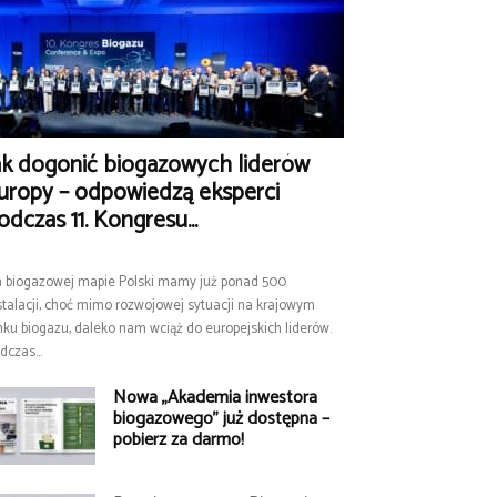
ak dogonić biogazowych liderów
uropy – odpowiedzą eksperci
odczas 11. Kongresu...
 biogazowej mapie Polski mamy już ponad 500
stalacji, choć mimo rozwojowej sytuacji na krajowym
nku biogazu, daleko nam wciąż do europejskich liderów.
dczas...
Nowa „Akademia inwestora
biogazowego” już dostępna –
pobierz za darmo!