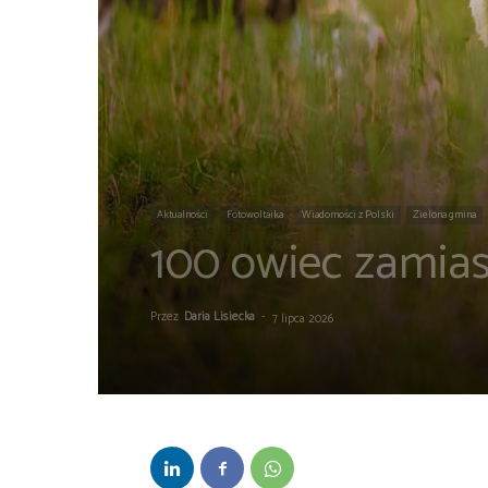
Aktualności
Fotowoltaika
Wiadomości z Polski
Zielona gmina
100 owiec zamias
Przez
Daria Lisiecka
-
7 lipca 2026