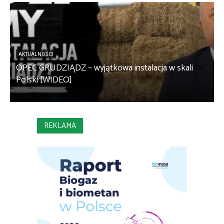
AKTUALNOŚCI
OPEC GRUDZIĄDZ – wyjątkowa instalacja w skali
S
Polski [WIDEO]
m
REKLAMA