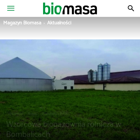
Magazyn
Magazyn Biomasa
Aktualności
Biomasa
Aktualności
Biogaz
Wiadomości z Polski
Wzorcowa biogazownia rolnicza w
Bombalicach