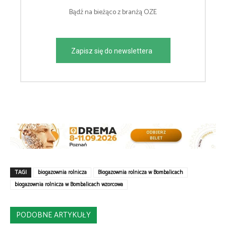
Bądź na bieżąco z branżą OZE
Zapisz się do newslettera
TAGI
biogazownia rolnicza
Biogazownia rolnicza w Bombalicach
biogazownia rolnicza w Bombalicach wzorcowa
PODOBNE ARTYKUŁY