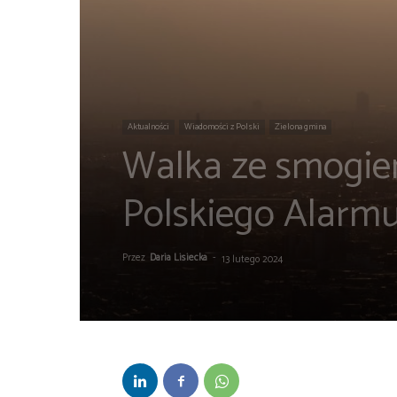
Aktualności
Wiadomości z Polski
Zielona gmina
Walka ze smogie
Polskiego Alar
Przez
Daria Lisiecka
-
13 lutego 2024