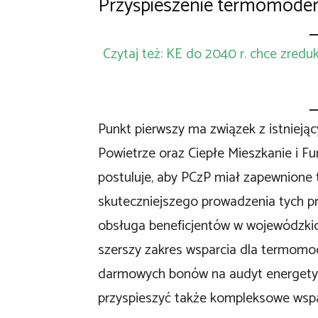
Przyśpieszenie termomodern
Czytaj też: KE do 2040 r. chce zredu
Punkt pierwszy ma związek z istniejąc
Powietrze oraz Ciepłe Mieszkanie i 
postuluje, aby PCzP miał zapewnione 
skuteczniejszego prowadzenia tych p
obsługa beneficjentów w wojewódzki
szerszy zakres wsparcia dla termomod
darmowych bonów na audyt energety
przyspieszyć także kompleksowe wspar