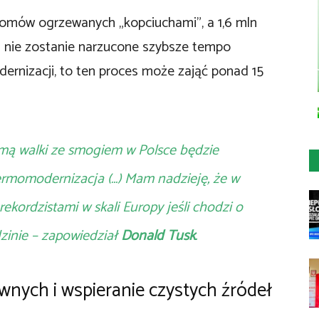
domów ogrzewanych „kopciuchami”, a 1,6 mln
i nie zostanie narzucone szybsze tempo
rnizacji, to ten proces może zająć ponad 15
rmą walki ze smogiem w Polsce będzie
termomodernizacja (…) Mam nadzieję, że w
ekordzistami w skali Europy jeśli chodzi o
zinie – zapowiedział
Donald Tusk
.
awnych i wspieranie czystych źródeł