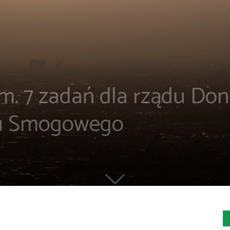
m. 7 zadań dla rządu Don
mu Smogowego