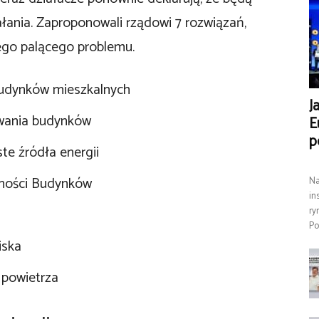
ania. Zaproponowali rządowi 7 rozwiązań,
ego palącego problemu.
budynków mieszkalnych
J
ewania budynków
E
p
ste źródła energii
jności Budynków
Na
in
ry
Po
iska
powietrza