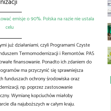
izacji
kować emisje o 90%. Polska na razie nie ustala
celu
ymi już działaniami, czyli Programami Czyste
Funduszem Termomodernizacji i Remontów. PAS
trwałe finansowanie. Ponadto ich zdaniem do
rogramów ma przyczynić się sprawniejsza
ch funduszach ochrony środowiska oraz
ernizacji, np. poprzez zastosowanie
czny. Wymianę kopciuchów miałoby
cie dla najuboższych w całym kraju.