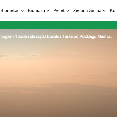
Biometan
Biomasa
Pellet
Zielona Gmina
Kon
mogiem. 7 zadań dla rządu Donalda Tuska od Polskiego Alarmu...