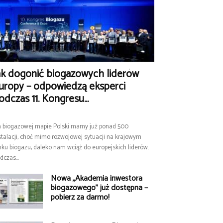
ak dogonić biogazowych liderów
uropy – odpowiedzą eksperci
odczas 11. Kongresu...
 biogazowej mapie Polski mamy już ponad 500
stalacji, choć mimo rozwojowej sytuacji na krajowym
nku biogazu, daleko nam wciąż do europejskich liderów.
dczas...
Nowa „Akademia inwestora
biogazowego” już dostępna –
pobierz za darmo!