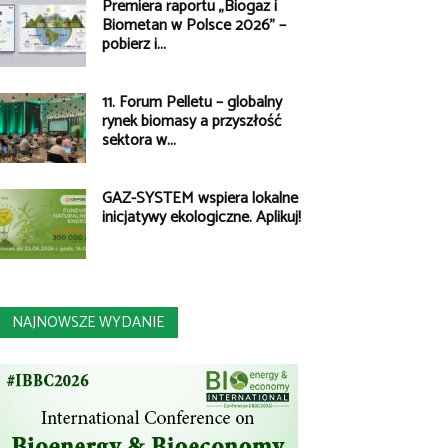
Premiera raportu „Biogaz i
Biometan w Polsce 2026” –
pobierz i...
11. Forum Pelletu – globalny
rynek biomasy a przyszłość
sektora w...
GAZ-SYSTEM wspiera lokalne
inicjatywy ekologiczne. Aplikuj!
NAJNOWSZE WYDANIE