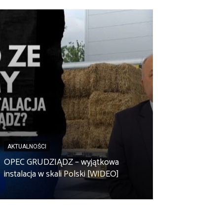
AKTUALNOŚCI
AKTUALNOŚCI
Spółdzielnia en
OPEC GRUDZIĄDZ – wyjątkowa
Zbuczyn chce m
instalacja w skali Polski [WIDEO]
rolniczą