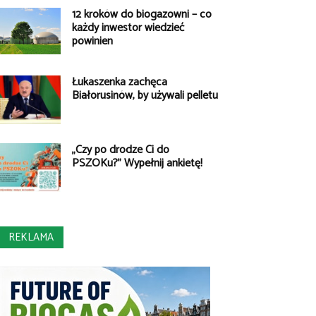
12 kroków do biogazowni – co
każdy inwestor wiedzieć
powinien
Łukaszenka zachęca
Białorusinów, by używali pelletu
„Czy po drodze Ci do
PSZOKu?” Wypełnij ankietę!
REKLAMA