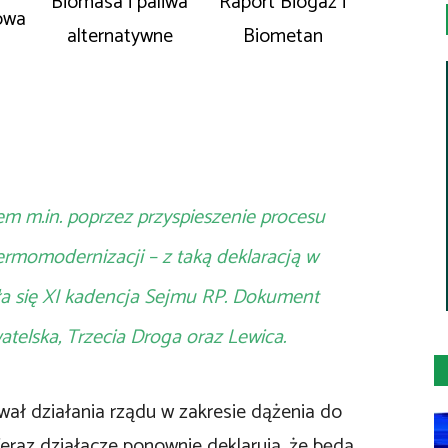
Biomasa i paliwa
Raport Biogaz i
owa
alternatywne
Biometan
m m.in. poprzez przyspieszenie procesu
ermomodernizacji – z taką deklaracją w
ła się XI kadencja Sejmu RP. Dokument
telska, Trzecia Droga oraz Lewica.
ał działania rządu w zakresie dążenia do
Teraz działacze ponownie deklarują, że będą