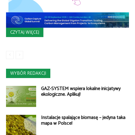
CZYTAJ WIĘCEJ
WYBÓR REDAKCJI
GAZ-SYSTEM wspiera lokalne inicjatywy
ekologiczne. Aplikuj!
Instalacje spalające biomasę – jedyna taka
mapa w Polsce!