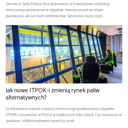
Qemetica Soda Polska chce wybudować w Inowrocławiu instalację
termicznego przetwarzania odpadów. Inwestycja jest na etapie
planowania, ale już budzi kontrowersje. Sprzeciwia się jej część...
Jak nowe ITPOK-i zmienią rynek paliw
alternatywnych?
Aż kilkanaście nowych instalacji termicznego przetwarzania odpadów
(ITPOK) ma powstać w Polsce w najbliższych kilku latach. Czy inwestycje w
spalarnie i elektrociepłownie wywrócą rynek...