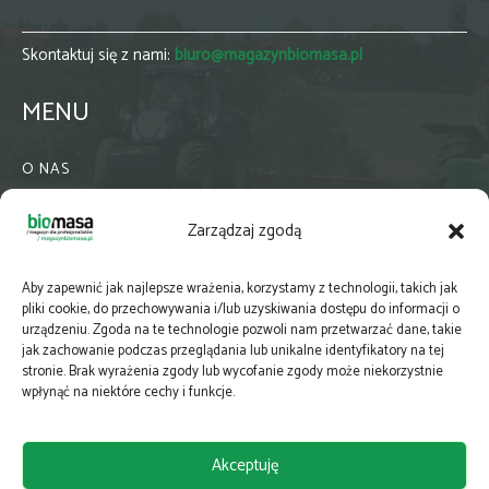
Skontaktuj się z nami:
biuro@magazynbiomasa.pl
MENU
O NAS
KONTAKT
Zarządzaj zgodą
WSPÓŁPRACA
ZIELONA GMINA
Aby zapewnić jak najlepsze wrażenia, korzystamy z technologii, takich jak
PRENUMERATA
pliki cookie, do przechowywania i/lub uzyskiwania dostępu do informacji o
urządzeniu. Zgoda na te technologie pozwoli nam przetwarzać dane, takie
NEWSLETTER
jak zachowanie podczas przeglądania lub unikalne identyfikatory na tej
MAPY
stronie. Brak wyrażenia zgody lub wycofanie zgody może niekorzystnie
wpłynąć na niektóre cechy i funkcje.
E-WYDANIE
KATALOGI BRANŻOWE
Akceptuję
POLITYKA PRYWATNOŚCI