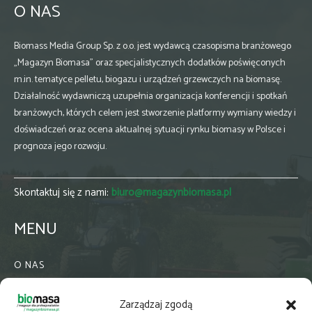
O NAS
Biomass Media Group Sp. z o.o. jest wydawcą czasopisma branżowego
„Magazyn Biomasa” oraz specjalistycznych dodatków poświęconych
m.in. tematyce pelletu, biogazu i urządzeń grzewczych na biomasę.
Działalność wydawniczą uzupełnia organizacja konferencji i spotkań
branżowych, których celem jest stworzenie platformy wymiany wiedzy i
doświadczeń oraz ocena aktualnej sytuacji rynku biomasy w Polsce i
prognoza jego rozwoju.
Skontaktuj się z nami:
biuro@magazynbiomasa.pl
MENU
O NAS
KONTAKT
Zarządzaj zgodą
WSPÓŁPRACA