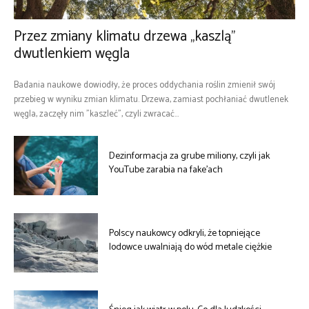
Przez zmiany klimatu drzewa „kaszlą”
dwutlenkiem węgla
Badania naukowe dowiodły, że proces oddychania roślin zmienił swój
przebieg w wyniku zmian klimatu. Drzewa, zamiast pochłaniać dwutlenek
węgla, zaczęły nim "kaszleć", czyli zwracać...
Dezinformacja za grube miliony, czyli jak
YouTube zarabia na fake’ach
Polscy naukowcy odkryli, że topniejące
lodowce uwalniają do wód metale ciężkie