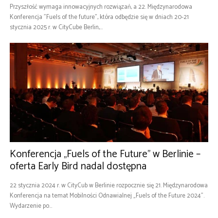
Przyszłość wymaga innowacyjnych rozwiązań, a 22. Międzynarodowa
Konferencja "Fuels of the future", która odbędzie się w dniach 20-21
stycznia 2025 r. w CityCube Berlin,...
Konferencja „Fuels of the Future” w Berlinie –
oferta Early Bird nadal dostępna
22 stycznia 2024 r. w CityCub w Berlinie rozpocznie się 21. Międzynarodowa
Konferencja na temat Mobilności Odnawialnej „Fuels of the Future 2024”.
Wydarzenie po...