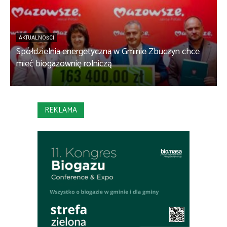
AKTUALNOŚCI
Spółdzielnia energetyczna w Gminie Zbuczyn chce
1
mieć biogazownię rolniczą
w
REKLAMA