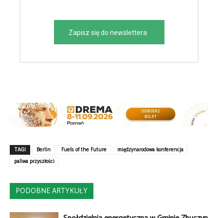
Zapisz się do newslettera
TAGI
Berlin
Fuels of the Future
międzynarodowa konferencja
paliwa przyszłości
PODOBNE ARTYKUŁY