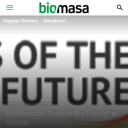
Magazyn
Magazyn Biomasa
Aktualności
Biomasa
Aktualności
Wiadomości ze świata
Konferencja „Fuels of the Future” w
Berlinie