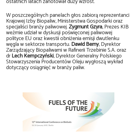
ostatnich latach zanotował duży wzrost.
W poszczególnych panelach głos zabiorą reprezentanci
Krajowej Izby Biopaliw, Ministerstwa Gospodarki oraz
specjaliści branży paliwowej.
Zygmunt Gzyra
, Prezes KIB
weźmie udział w dyskusji poświęconej paliwowej
polityce EU oraz kwestii obniżenia emisji dwutlenku
węgla w sektorze transportu.
Dawid Berny
, Dyrektor
Zarządzający Biopaliwami w Rafinerii Trzebinie S.A. oraz
dr
Lech Kempczyński
, Dyrektor Generalny Polskiego
Stowarzyszenia Producentów Oleju wygłoszą wykład
dotyczący osiągnięć w branży paliw.