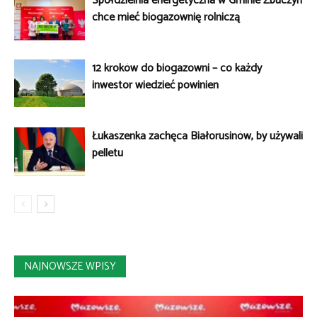
Spółdzielnia energetyczna w Gminie Zbuczyn
chce mieć biogazownię rolniczą
12 kroków do biogazowni – co każdy
inwestor wiedzieć powinien
Łukaszenka zachęca Białorusinów, by używali
pelletu
NAJNOWSZE WPISY