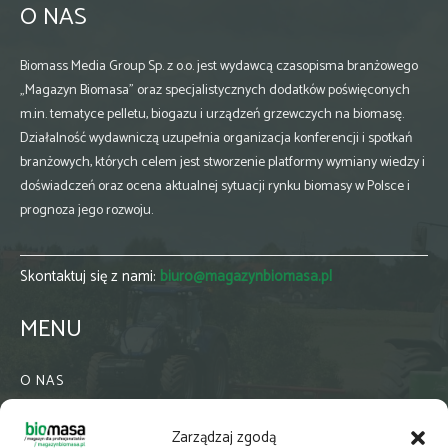
O NAS
Biomass Media Group Sp. z o.o. jest wydawcą czasopisma branżowego
„Magazyn Biomasa” oraz specjalistycznych dodatków poświęconych
m.in. tematyce pelletu, biogazu i urządzeń grzewczych na biomasę.
Działalność wydawniczą uzupełnia organizacja konferencji i spotkań
branżowych, których celem jest stworzenie platformy wymiany wiedzy i
doświadczeń oraz ocena aktualnej sytuacji rynku biomasy w Polsce i
prognoza jego rozwoju.
Skontaktuj się z nami:
biuro@magazynbiomasa.pl
MENU
O NAS
KONTAKT
Zarządzaj zgodą
WSPÓŁPRACA