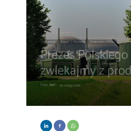
Aktualności
Biogaz
Biometan
Wiadomości z Polski
Prezes Polskiego
zwlekajmy z pro
Przez
kaef
-
26 lutego 2026