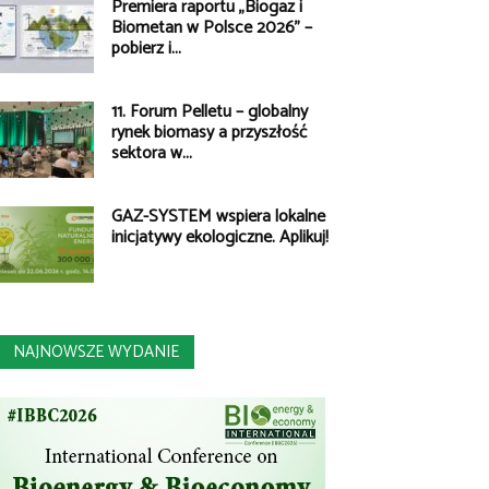
Premiera raportu „Biogaz i
Biometan w Polsce 2026” –
pobierz i...
11. Forum Pelletu – globalny
rynek biomasy a przyszłość
sektora w...
GAZ-SYSTEM wspiera lokalne
inicjatywy ekologiczne. Aplikuj!
NAJNOWSZE WYDANIE