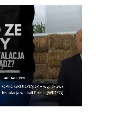
AKTUALNOŚCI
AKTUALNOŚCI
Spółdzielnia en
OPEC GRUDZIĄDZ – wyjątkowa
Zbuczyn chce m
instalacja w skali Polski [WIDEO]
rolniczą