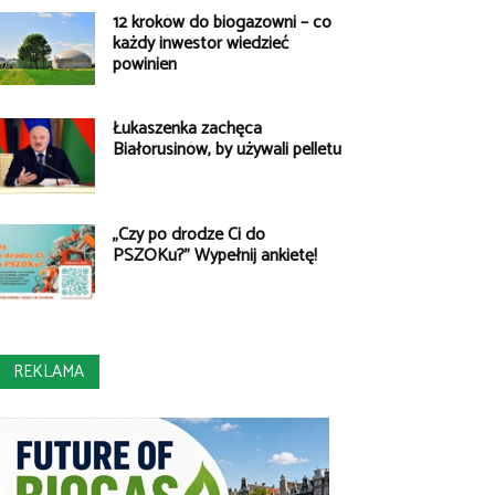
12 kroków do biogazowni – co
każdy inwestor wiedzieć
powinien
Łukaszenka zachęca
Białorusinów, by używali pelletu
„Czy po drodze Ci do
PSZOKu?” Wypełnij ankietę!
REKLAMA