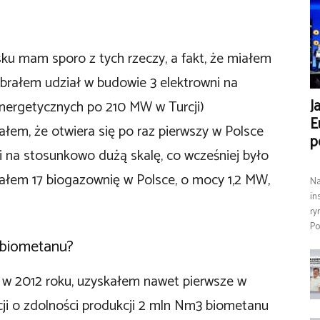
sku mam sporo z tych rzeczy, a fakt, że miałem
brałem udział w budowie 3 elektrowni na
J
nergetycznych po 210 MW w Turcji)
E
em, że otwiera się po raz pierwszy w Polsce
p
i na stosunkowo dużą skalę, co wcześniej było
ałem 17 biogazownię w Polsce, o mocy 1,2 MW,
Na
in
ry
Po
 biometanu?
w 2012 roku, uzyskałem nawet pierwsze w
ji o zdolności produkcji 2 mln Nm3 biometanu