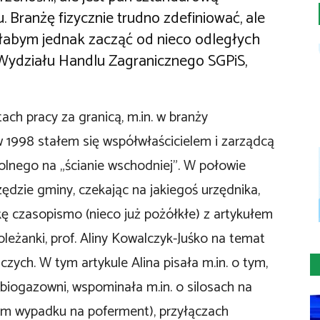
. Branżę fizycznie trudno zdefiniować, ale
iałabym jednak zacząć od nieco odległych
Wydziału Handlu Zagranicznego SGPiS,
tach pracy za granicą, m.in. w branży
w 1998 stałem się współwłaścicielem i zarządcą
lnego na „ścianie wschodniej”. W połowie
zędzie gminy, czekając na jakiegoś urzędnika,
ę czasopismo (nieco już pożółkłe) z artykułem
leżanki, prof. Aliny Kowalczyk-Juśko na temat
czych. W tym artykule Alina pisała m.in. o tym,
 biogazowni, wspominała m.in. o silosach na
tym wypadku na poferment), przyłączach