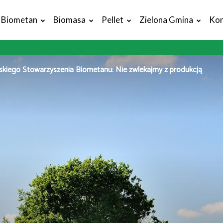
Biometan
Biomasa
Pellet
Zielona Gmina
Kon
skiego Stowarzyszenia Biometanu: Nie zwlekajmy z produkcją