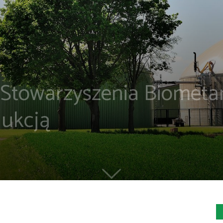
 Stowarzyszenia Biometa
dukcją