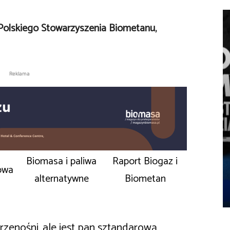
Polskiego Stowarzyszenia Biometanu,
Reklama
Biomasa i paliwa
Raport Biogaz i
owa
alternatywne
Biometan
rzenośni, ale jest pan sztandarową