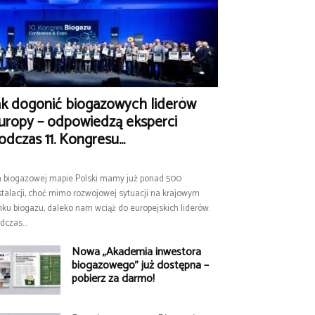
ak dogonić biogazowych liderów
uropy – odpowiedzą eksperci
odczas 11. Kongresu...
 biogazowej mapie Polski mamy już ponad 500
stalacji, choć mimo rozwojowej sytuacji na krajowym
nku biogazu, daleko nam wciąż do europejskich liderów.
dczas...
Nowa „Akademia inwestora
biogazowego” już dostępna –
pobierz za darmo!