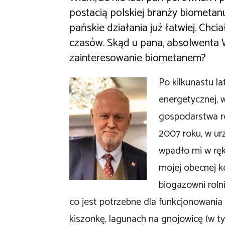
postacią polskiej branży biometanu
pańskie działania już łatwiej. Chc
czasów. Skąd u pana, absolwenta 
zainteresowanie biometanem?
Po kilkunastu la
energetycznej, 
gospodarstwa ro
2007 roku, w ur
wpadło mi w ręk
mojej obecnej ko
biogazowni rolni
co jest potrzebne dla funkcjonowania
kiszonkę, lagunach na gnojowicę (w 