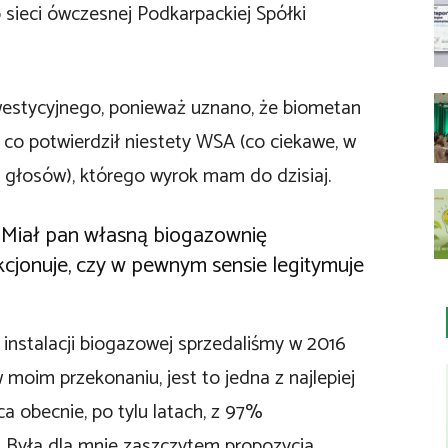
 sieci ówczesnej Podkarpackiej Spółki
nwestycyjnego, ponieważ uznano, że biometan
 co potwierdził niestety WSA (co ciekawe, w
 głosów), którego wyrok mam do dzisiaj.
 Miał pan własną biogazownię
nkcjonuje, czy w pewnym sensie legitymuje
 instalacji biogazowej sprzedaliśmy w 2016
 moim przekonaniu, jest to jedna z najlepiej
ąca obecnie, po tylu latach, z 97%
 Była dla mnie zaszczytem propozycja