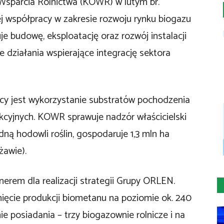
sparcia Rolnictwa (KOWR) w lutym br.
ej współpracy w zakresie rozwoju rynku biogazu
 budowę, eksploatację oraz rozwój instalacji
 działania wspierające integrację sektora
y jest wykorzystanie substratów pochodzenia
kcyjnych. KOWR sprawuje nadzór właścicielski
dną hodowli roślin, gospodaruje 1,3 mln ha
żawie).
erem dla realizacji strategii Grupy ORLEN.
nięcie produkcji biometanu na poziomie ok. 240
e posiadania – trzy biogazownie rolnicze i na