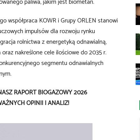
kowanego paliwa, jakim jest biometan.
wego współpraca KOWR i Grupy ORLEN stanowi
luczowych impulsów dla rozwoju rynku
racja rolnictwa z energetyką odnawialną,
h oraz nakreślone cele ilościowe do 2035 r.
konkurencyjnego segmentu odnawialnych
nym.
 NASZ RAPORT BIOGAZOWY 2026
AŻNYCH OPINII I ANALIZ!