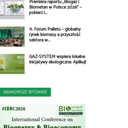
Premiera raportu „Biogaz i
Biometan w Polsce 2026” –
pobierz i...
11. Forum Pelletu – globalny
rynek biomasy a przyszłość
sektora w...
GAZ-SYSTEM wspiera lokalne
inicjatywy ekologiczne. Aplikuj!
NAJNOWSZE WYDANIE