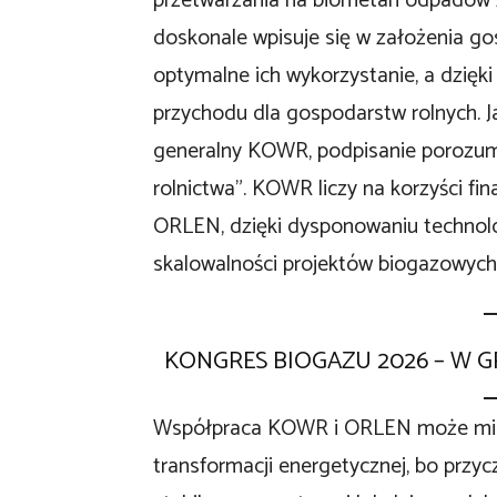
przetwarzania na biometan odpadów z
doskonale wpisuje się w założenia g
optymalne ich wykorzystanie, a dzięk
przychodu dla gospodarstw rolnych. J
generalny KOWR, podpisanie porozumi
rolnictwa”. KOWR liczy na korzyści f
ORLEN, dzięki dysponowaniu technolo
skalowalności projektów biogazowych 
KONGRES BIOGAZU 2026 – W G
Współpraca KOWR i ORLEN może mieć 
transformacji energetycznej, bo przy