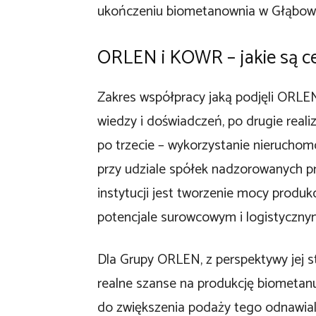
ukończeniu biometanownia w Głąbowie
ORLEN i KOWR – jakie są c
Zakres współpracy jaką podjęli ORL
wiedzy i doświadczeń, po drugie real
po trzecie – wykorzystanie nierucho
przy udziale spółek nadzorowanych p
instytucji jest tworzenie mocy produ
potencjale surowcowym i logistyczny
Dla Grupy ORLEN, z perspektywy jej s
realne szanse na produkcję biometanu 
do zwiększenia podaży tego odnawialn