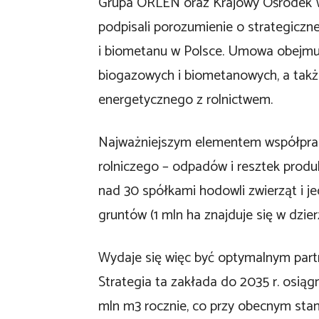
Grupa ORLEN oraz Krajowy Ośrodek W
podpisali porozumienie o strategiczn
i biometanu w Polsce. Umowa obejmuje
biogazowych i biometanowych, a także
energetycznego z rolnictwem.
Najważniejszym elementem współprac
rolniczego – odpadów i resztek produ
nad 30 spółkami hodowli zwierząt i je
gruntów (1 mln ha znajduje się w dzier
Wydaje się więc być optymalnym partn
Strategia ta zakłada do 2035 r. osiąg
mln m3 rocznie, co przy obecnym stani