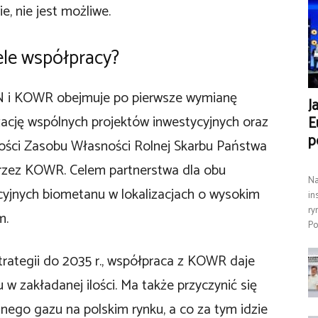
, nie jest możliwe.
ele współpracy?
EN i KOWR obejmuje po pierwsze wymianę
J
izację wspólnych projektów inwestycyjnych oraz
E
p
mości Zasobu Własności Rolnej Skarbu Państwa
rzez KOWR. Celem partnerstwa dla obu
Na
kcyjnych biometanu w lokalizacjach o wysokim
in
ry
m.
Po
trategii do 2035 r., współpraca z KOWR daje
w zakładanej ilości. Ma także przyczynić się
ego gazu na polskim rynku, a co za tym idzie