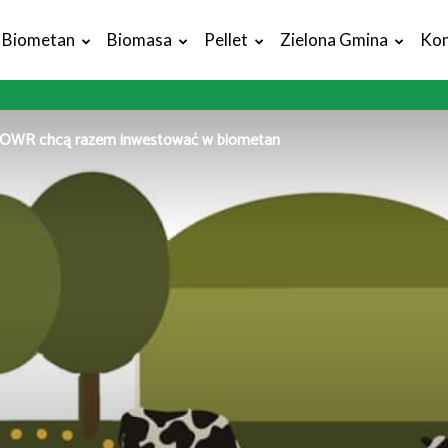
Biometan
Biomasa
Pellet
Zielona Gmina
Kon
OWR chcą razem inwestować w biometan