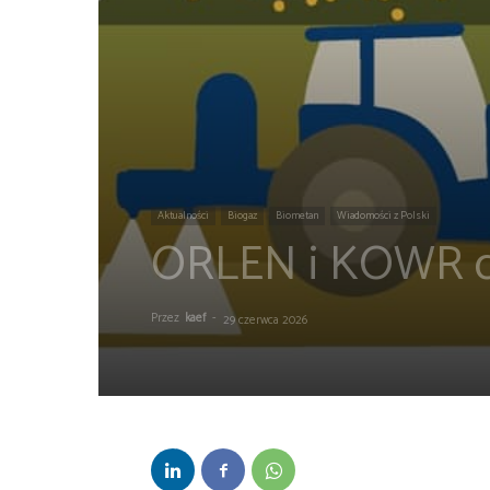
Aktualności
Biogaz
Biometan
Wiadomości z Polski
ORLEN i KOWR c
Przez
kaef
-
29 czerwca 2026