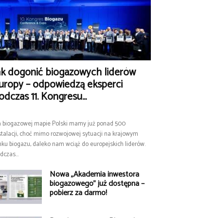
ak dogonić biogazowych liderów
uropy – odpowiedzą eksperci
odczas 11. Kongresu...
 biogazowej mapie Polski mamy już ponad 500
stalacji, choć mimo rozwojowej sytuacji na krajowym
nku biogazu, daleko nam wciąż do europejskich liderów.
dczas...
Nowa „Akademia inwestora
biogazowego” już dostępna –
pobierz za darmo!