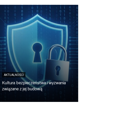
AKTUALNOŚCI
AKTUALNOŚCI
Kultura bezpieczeństwa i wyzwania
BZK Energy fina
związane z jej budową
budowę 20-kil