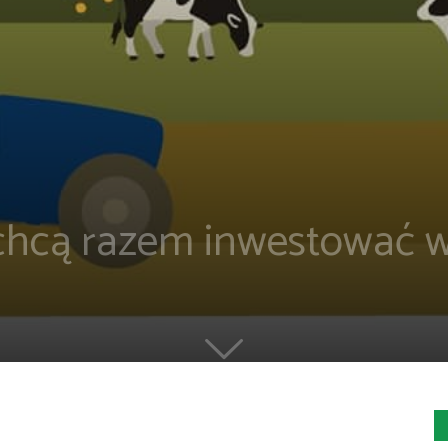
hcą razem inwestować w