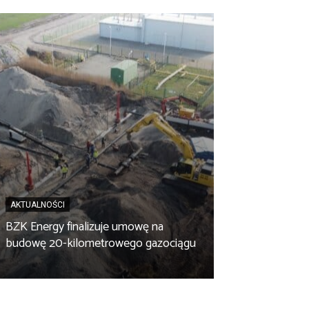
AKTUALNOŚCI
BZK Energy finalizuje umowę na
AKTUALNOŚCI
budowę 20-kilometrowego gazociągu
Biopaliwo z fus