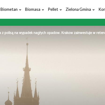
Biometan
Biomasa
Pellet
Zielona Gmina
Kon
z polisą na wypadek nagłych opadów. Kraków zainwestuje w reten