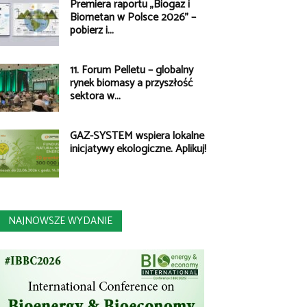
Premiera raportu „Biogaz i
Biometan w Polsce 2026” –
pobierz i...
11. Forum Pelletu – globalny
rynek biomasy a przyszłość
sektora w...
GAZ-SYSTEM wspiera lokalne
inicjatywy ekologiczne. Aplikuj!
NAJNOWSZE WYDANIE