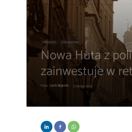
Aktualności
Zielona gmina
Nowa Huta z pol
zainwestuje w re
Przez
Lech Bojarski
-
5 lutego 2026