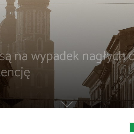
isą na wypadek nagłych
tencję