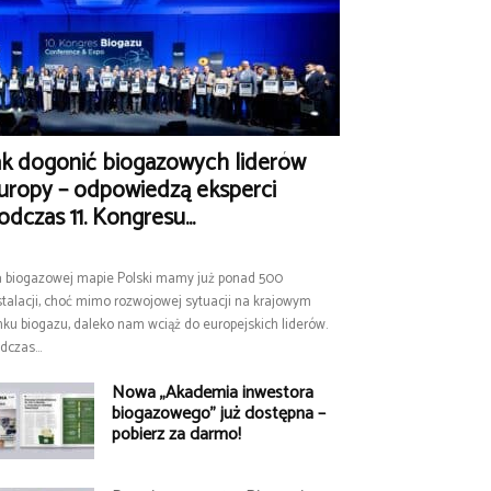
ak dogonić biogazowych liderów
uropy – odpowiedzą eksperci
odczas 11. Kongresu...
 biogazowej mapie Polski mamy już ponad 500
stalacji, choć mimo rozwojowej sytuacji na krajowym
nku biogazu, daleko nam wciąż do europejskich liderów.
dczas...
Nowa „Akademia inwestora
biogazowego” już dostępna –
pobierz za darmo!