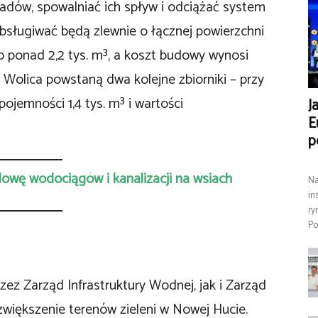
dów, spowalniać ich spływ i odciążać system
bsługiwać będą zlewnie o łącznej powierzchni
o ponad 2,2 tys. m³, a koszt budowy wynosi
. Wolica powstaną dwa kolejne zbiorniki – przy
pojemności 1,4 tys. m³ i wartości
J
E
p
owę wodociągów i kanalizacji na wsiach
Na
in
ry
Po
ez Zarząd Infrastruktury Wodnej, jak i Zarząd
o zwiększenie terenów zieleni w Nowej Hucie.